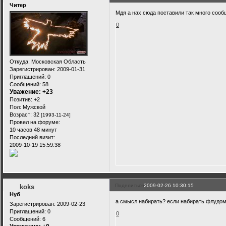
Читер
Мдя а нах сюда поставили так много сообщ
0
Откуда:
Московская Область
Зарегистрирован
: 2009-01-31
Приглашений:
0
Сообщений:
58
Уважение:
+23
Позитив:
+2
Пол:
Мужской
Возраст:
32
[1993-11-24]
Провел на форуме:
10 часов 48 минут
Последний визит:
2009-10-19 15:59:38
Поделиться
2009-02-26 10:30:15
koks
Нуб
а смысл набирать? если набирать флудом т
Зарегистрирован
: 2009-02-23
Приглашений:
0
0
Сообщений:
6