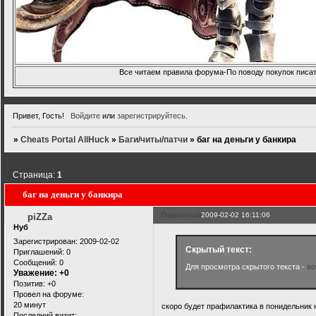
Все читаем правила форума-По поводу покупок писать
Привет, Гость!
Войдите
или
зарегистрируйтесь
.
»
Cheats Portal AllHuck
»
Баги/читы/патчи
»
баг на деньги у банкира
Страница:
1
баг на деньги у банкира
Поделиться
2009-02-02 16:11:06
piZZa
Нуб
Зарегистрирован
: 2009-02-02
Скрытый текст:
Приглашений:
0
Сообщений:
0
Для просмотра скрытого текста -
во
Уважение:
+0
Позитив:
+0
Провел на форуме:
20 минут
скоро будет прафилактика в понидельник на
Последний визит: