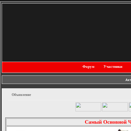
Форум
Участники
Ак
Объявление
Самый Основной 