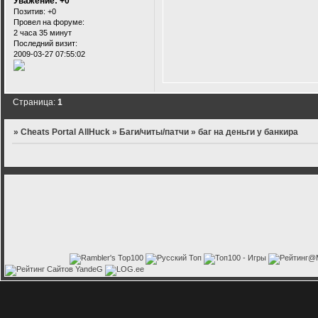
Уважение:
+0
Позитив:
+0
Провел на форуме:
2 часа 35 минут
Последний визит:
2009-03-27 07:55:02
Страница:
1
»
Cheats Portal AllHuck
»
Баги/читы/патчи
»
баг на деньги у банкира