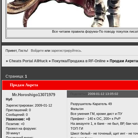
Все читаем правила форума-По поводу покупок писать
Привет, Гость!
Войдите
или
зарегистрируйтесь
.
»
Cheats Portal AllHuck
»
Покупка/Продажа в RF-Online
»
Продам Акрет
Страница:
1
Продам Акрета
Поделиться
2009-01-12 13:05:02
Mr.Horoshigo13071979
Нуб
Разрушитель-Каратель 49
Зарегистрирован
: 2009-01-12
Фальгон
Приглашений:
0
Все умения ГМ, кроме дист и ПУ
Сообщений:
0
Префект - 140 к ОС, 200+ к PvP
Уважение:
+0
На аккаунте 1, в бане - не был, ВР, бан чат
Позитив:
+0
Провел на форуме:
ТОП ГИ
39 минут
Шмот белый - не точеный, щит инт - не то
Последний визит: