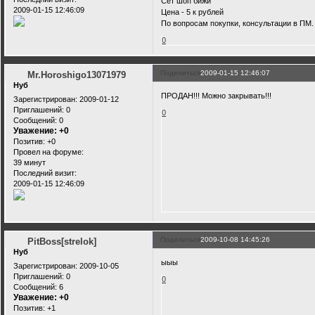
Сет шоп бижи
2009-01-15 12:46:09
Цена - 5 к рублей
По вопросам покупки, консультации в ПМ.
0
Поделиться
2009-01-15 12:46:07
Mr.Horoshigo13071979
Нуб
ПРОДАН!!! Можно закрывать!!!
Зарегистрирован
: 2009-01-12
Приглашений:
0
0
Сообщений:
0
Уважение:
+0
Позитив:
+0
Провел на форуме:
39 минут
Последний визит:
2009-01-15 12:46:09
Поделиться
2009-10-08 14:45:26
PitBoss[strelok]
Нуб
ыыы
Зарегистрирован
: 2009-10-05
Приглашений:
0
0
Сообщений:
6
Уважение:
+0
Позитив:
+1