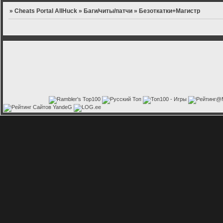
»
Cheats Portal AllHuck
»
Баги/читы/патчи
»
Безоткатки+Магистр