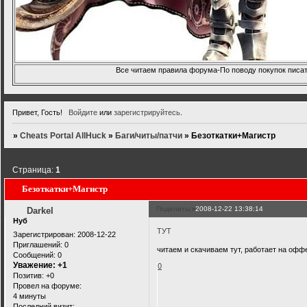
Все читаем правила форума-По поводу покупок писать
Привет, Гость!
Войдите
или
зарегистрируйтесь
.
»
Cheats Portal AllHuck
»
Баги/читы/патчи
»
Безоткатки+Магистр
Страница:
1
Безоткатки+Магистр
Поделиться
2008-12-22 13:38:14
Darkel
Нуб
ТУТ
Зарегистрирован
: 2008-12-22
Приглашений:
0
читаем и скачиваем тут, работает на офф
Сообщений:
0
Уважение:
+1
0
Позитив:
+0
Провел на форуме:
4 минуты
Последний визит: