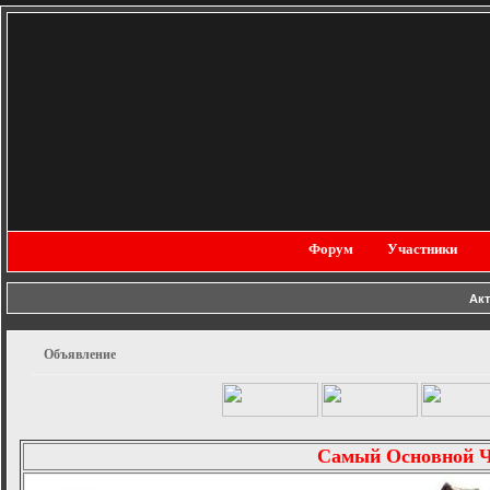
Форум
Участники
Ак
Объявление
Самый Основной 