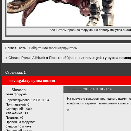
Все читаем правила форума-По поводу покупок писать
Привет, Гость!
Войдите
или
зарегистрируйтесь
.
»
Cheats Portal AllHuck
»
Пакетный Уровень
»
novusgalaxy нужна помо
Страница:
1
novusgalaxy нужна помощ
Поделиться
2008-11-11 10:21:14
Skwoch
Батя форума
На новусе с выходом последнего патчя , 
Зарегистрирован
: 2008-11-04
конфликт программ , возможноли както его
Приглашений:
0
Сообщений:
2000
0
Уважение:
+1
Позитив:
+0
Провел на форуме:
6 часов 46 минут
Последний визит: