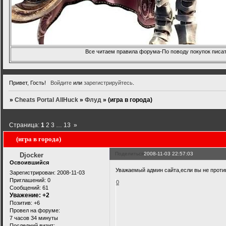
Все читаем правила форума-По поводу покупок писать
Привет, Гость!
Войдите
или
зарегистрируйтесь
.
»
Cheats Portal AllHuck
»
Флуд
»
(игра в города)
Страница:
1
2
3
…
13
»
(игра в города)
Поделиться
2008-11-03 22:57:03
Djocker
Освоившийся
Уважаемый админ сайта,если вы не против 
Зарегистрирован
: 2008-11-03
Приглашений:
0
0
Сообщений:
61
Уважение:
+2
Позитив:
+6
Провел на форуме:
7 часов 34 минуты
Последний визит: