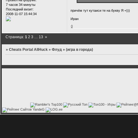
Провел на форуме:
7 часов 34 минуты
Последний визит:
причём тут кутаиси те на букву Я =)))
2008-11-07 15:44:34
Иран
0
Страница:
1
2
3
…
13
»
»
Cheats Portal AllHuck
»
Флуд
»
(игра в города)