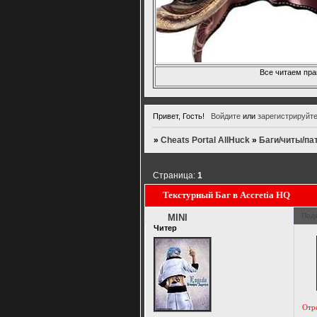
Все читаем пра
Привет, Гость!
Войдите
или
зарегистрируйт
»
Cheats Portal AllHuck
»
Баги/читы/па
Страница:
1
Текстурный Баг в Accretia HQ
Под
MINI
Читер
Отр