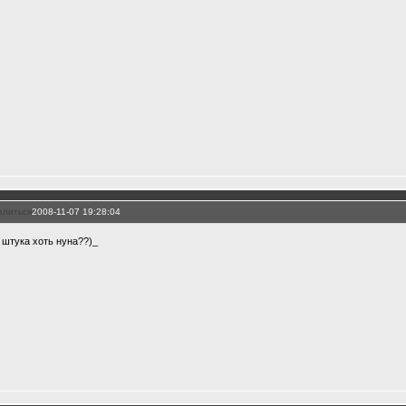
елиться
2008-11-07 19:28:04
т штука хоть нуна??)_