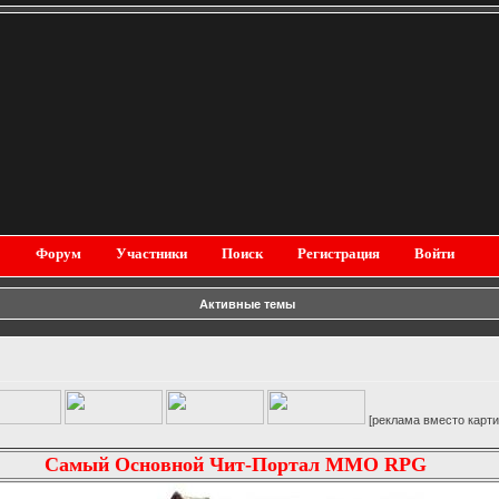
Форум
Участники
Поиск
Регистрация
Войти
Активные темы
[реклама вместо картинки]
Самый Основной Чит-Портал MMO RPG