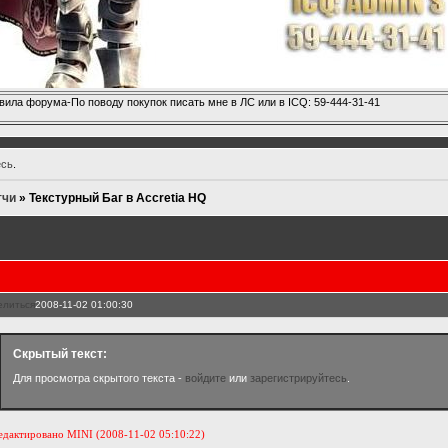
вила форума-По поводу покупок писать мне в ЛС или в ICQ: 59-444-31-41
есь
.
тчи
»
Текстурный Баг в Accretia HQ
елиться
2008-11-02 01:00:30
Скрытый текст:
Для просмотра скрытого текста -
войдите
или
зарегистрируйтесь
.
едактировано MINI (2008-11-02 05:10:22)