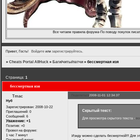
Все читаем правила форума-По поводу покупок писать
Привет, Гость!
Войдите
или
зарегистрируйтесь
.
»
Cheats Portal AllHuck
»
Баги/читы/патчи
»
бессмертная изя
Страница:
1
бессмертная изя
Поделиться
2008-11-01 12:34:37
Tmac
Нуб
Зарегистрирован
: 2008-10-22
Скрытый текст:
Приглашений:
0
Сообщений:
6
Для просмотра скрытого текста -
во
Уважение:
+1
Позитив:
+0
Провел на форуме:
1 час 7 минут
Изиду можно сделать бесмертной!!! Для эт
Последний визит: