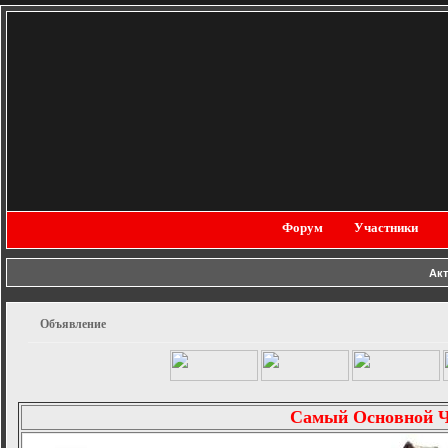
Форум
Участники
Ак
Объявление
Самый Основной 