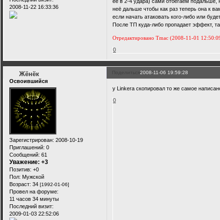
её в 2-4 удара) сами отбегаем подальше, 
2008-11-22 16:33:36
неё дальше чтобы как раз теперь она к в
если начать атаковать кого-либо или будет
После ТП куда-либо пропадает эффект, та
Отредактировано Tmac (2008-11-01 12:50:0
0
Поделиться
2008-11-06 19:59:28
Жёнёк
Освоившийся
у Linkera скопировал то же самое написан
0
Зарегистрирован
: 2008-10-19
Приглашений:
0
Сообщений:
61
Уважение:
+3
Позитив:
+0
Пол:
Мужской
Возраст:
34
[1992-01-06]
Провел на форуме:
11 часов 34 минуты
Последний визит:
2009-01-03 22:52:06