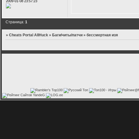
2009-01-08 23:57:23
Страница:
1
»
Cheats Portal AllHuck
»
Баги/читы/патчи
»
бессмертная изя