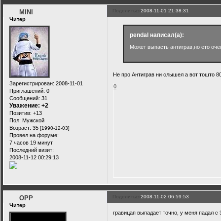
Поделиться
2008-11-01 21:38:31
MINI
Читер
pendal написал(а):
Может выпасть антиграв,но ето очен
Не про Антиграв ни слышел а вот тошто 8
Зарегистрирован
: 2008-11-01
0
Приглашений:
0
Сообщений:
31
Уважение:
+2
Позитив:
+13
Пол:
Мужской
Возраст:
35
[1990-12-03]
Провел на форуме:
7 часов 19 минут
Последний визит:
2008-11-12 00:29:13
Поделиться
2008-11-02 06:59:53
OPP
Читер
гравицап выпадает точно, у меня падал с 