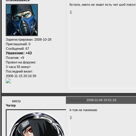
Освоившийся
Кстати, никто не знает есть чит шоб лэвэл
0
Зарегистрирован
: 2008-10-28
Приглашений:
0
Сообщений:
67
Уважение:
+43
Позитив:
+9
Провел на форуме:
3 часа 55 минут
Последний визит:
2008-11-15 20:16:39
Поделиться
2008-11-06 15:01:18
secu
Читер
я тож не панемаю
0