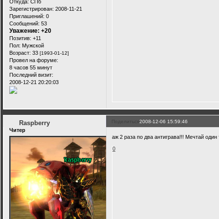
Откуда:
СПб
Зарегистрирован
: 2008-11-21
Приглашений:
0
Сообщений:
53
Уважение:
+20
Позитив:
+11
Пол:
Мужской
Возраст:
33
[1993-01-12]
Провел на форуме:
8 часов 55 минут
Последний визит:
2008-12-21 20:20:03
Поделиться
2008-12-06 15:59:46
Raspberry
Читер
аж 2 раза по два антиграва!!! Мечтай один
0