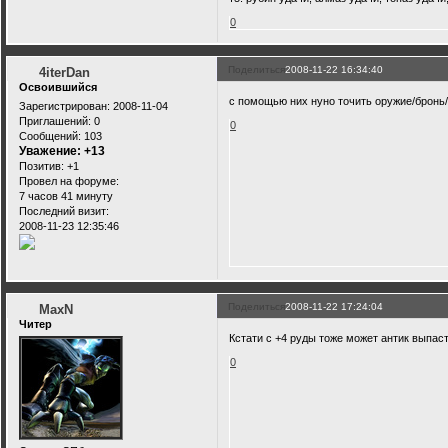
0
Поделиться
2008-11-22 16:34:40
4iterDan
Освоившийся
с помощью них нуно точить оружие/бронь
Зарегистрирован
: 2008-11-04
Приглашений:
0
0
Сообщений:
103
Уважение:
+13
Позитив:
+1
Провел на форуме:
7 часов 41 минуту
Последний визит:
2008-11-23 12:35:46
Поделиться
2008-11-22 17:24:04
MaxN
Читер
Кстати с +4 руды тоже может антик выпас
0