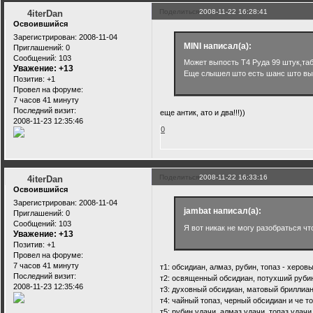
Поделиться
2008-11-22 16:28:41
4iterDan
Освоившийся
Зарегистрирован
: 2008-11-04
MINI написал(а):
Приглашений:
0
Сообщений:
103
Может выпость Т4 Руда 99 штук,таб
Уважение:
+13
Еще слышел што есть шанс што вып
Позитив:
+1
Провел на форуме:
7 часов 41 минуту
Последний визит:
еще антик, ато и два!!!))
2008-11-23 12:35:46
0
Поделиться
2008-11-22 16:33:16
4iterDan
Освоившийся
Зарегистрирован
: 2008-11-04
jambat написал(а):
Приглашений:
0
Сообщений:
103
Я вот никак не могу разобраться что
Уважение:
+13
Позитив:
+1
Провел на форуме:
7 часов 41 минуту
т1: обсидиан, алмаз, рубин, топаз - херов
Последний визит:
т2: освященный обсидиан, потухший рубин
2008-11-23 12:35:46
т3: духовный обсидиан, матовый бриллиан
т4: чайный топаз, черный обсидиан и че то
т5: рубин удачи, алмаз удачи, топаз удач