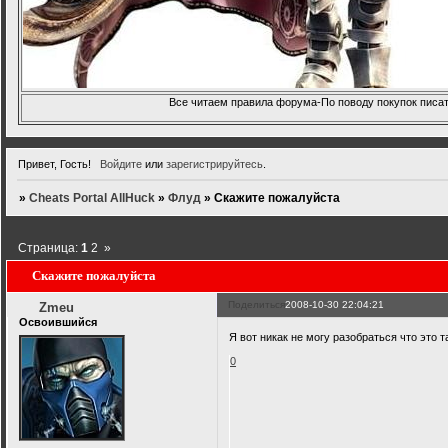
Все читаем правила форума-По поводу покупок писать
Привет, Гость!
Войдите
или
зарегистрируйтесь
.
»
Cheats Portal AllHuck
»
Флуд
»
Скажите пожалуйста
Страница:
1
2
»
Скажите пожалуйста
Поделиться
2008-10-30 22:04:21
Zmeu
Освоившийся
Я вот никак не могу разобраться что это та
0