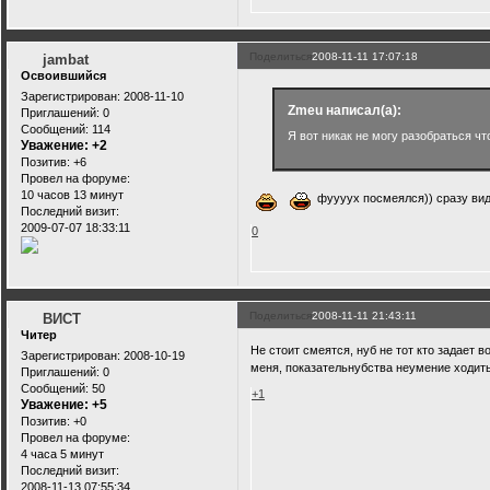
Поделиться
2008-11-11 17:07:18
jambat
Освоившийся
Зарегистрирован
: 2008-11-10
Zmeu написал(а):
Приглашений:
0
Сообщений:
114
Я вот никак не могу разобраться что
Уважение:
+2
Позитив:
+6
Провел на форуме:
10 часов 13 минут
фуууух посмеялся)) сразу видн
Последний визит:
2009-07-07 18:33:11
0
Поделиться
2008-11-11 21:43:11
ВИСТ
Читер
Не стоит смеятся, нуб не тот кто задает в
Зарегистрирован
: 2008-10-19
меня, показательнубства неумение ходить
Приглашений:
0
Сообщений:
50
+1
Уважение:
+5
Позитив:
+0
Провел на форуме:
4 часа 5 минут
Последний визит:
2008-11-13 07:55:34