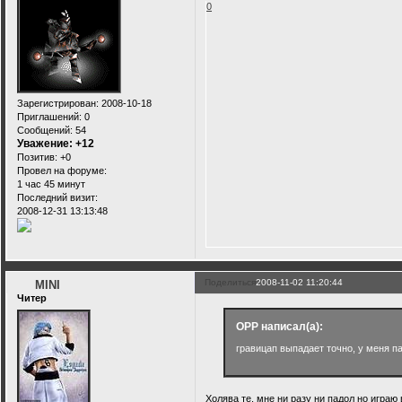
0
Зарегистрирован
: 2008-10-18
Приглашений:
0
Сообщений:
54
Уважение:
+12
Позитив:
+0
Провел на форуме:
1 час 45 минут
Последний визит:
2008-12-31 13:13:48
Поделиться
2008-11-02 11:20:44
MINI
Читер
OPP написал(а):
гравицап выпадает точно, у меня па
Холява те, мне ни разу ни падол но играю 