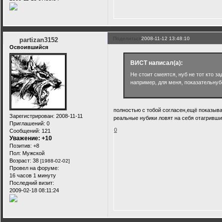
Поделиться
2008-11-12 13:48:10
partizan3152
Освоившийся
ВИСТ написал(а):
Не стоит смеятся, нуб не тот кто з
например, для меня, показательнуб
полностью с тобой согласен,ещё показыва
Зарегистрирован
: 2008-11-11
реальные нубики ловят на себя отагривши
Приглашений:
0
0
Сообщений:
121
Уважение:
+10
Позитив:
+8
Пол:
Мужской
Возраст:
38
[1988-02-02]
Провел на форуме:
16 часов 1 минуту
Последний визит:
2009-02-18 08:11:24