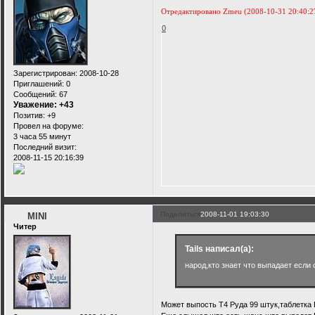
Отредактировано Zmeu (2008-10-31 20:40:2
0
Зарегистрирован
: 2008-10-28
Приглашений:
0
Сообщений:
67
Уважение:
+43
Позитив:
+9
Провел на форуме:
3 часа 55 минут
Последний визит:
2008-11-15 20:16:39
Поделиться
2008-11-01 19:03:30
MINI
Читер
Tails написал(а):
народ,кто знает что выпадает если
Может выпость Т4 Руда 99 штук,таблетка B