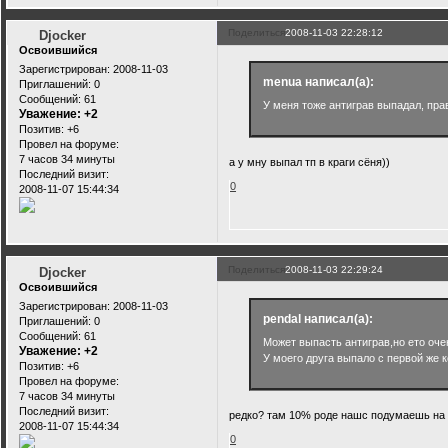
Поделиться
2008-11-03 22:28:12
Djocker
Освоившийся
Зарегистрирован
: 2008-11-03
menua написал(а):
Приглашений:
0
Сообщений:
61
У меня тоже антиграв выпадал, прав
Уважение:
+2
Позитив:
+6
Провел на форуме:
7 часов 34 минуты
а у мну выпал тп в краги сёня))
Последний визит:
0
2008-11-07 15:44:34
Поделиться
2008-11-03 22:29:24
Djocker
Освоившийся
Зарегистрирован
: 2008-11-03
pendal написал(а):
Приглашений:
0
Сообщений:
61
Может выпасть антиграв,но ето оче
Уважение:
+2
У моего друга выпало с первой же к
Позитив:
+6
Провел на форуме:
7 часов 34 минуты
Последний визит:
редко? там 10% роде нашс подумаешь на 7
2008-11-07 15:44:34
0