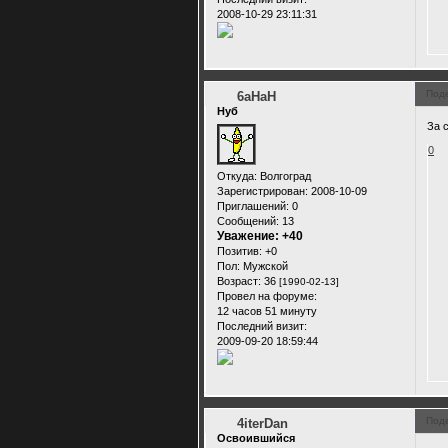
2008-10-29 23:11:31
Под
6аНаН
Нуб
За 
0
Откуда:
Волгоград
Зарегистрирован
: 2008-10-09
Приглашений:
0
Сообщений:
13
Уважение:
+40
Позитив:
+0
Пол:
Мужской
Возраст:
36
[1990-02-13]
Провел на форуме:
12 часов 51 минуту
Последний визит:
2009-09-20 18:59:44
Под
4iterDan
Освоившийся