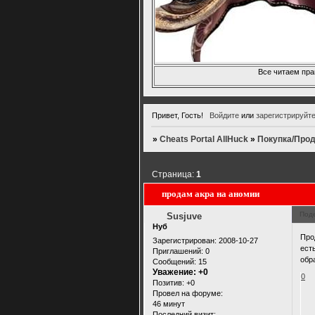
Все читаем пра
Привет, Гость!
Войдите
или
зарегистрируйт
»
Cheats Portal AllHuck
»
Покупка/Прод
Страница:
1
продам акра на аномии
Под
Susjuve
Нуб
Про
Зарегистрирован
: 2008-10-27
ест
Приглашений:
0
обр
Сообщений:
15
Уважение:
+0
0
Позитив:
+0
Провел на форуме:
46 минут
Последний визит: