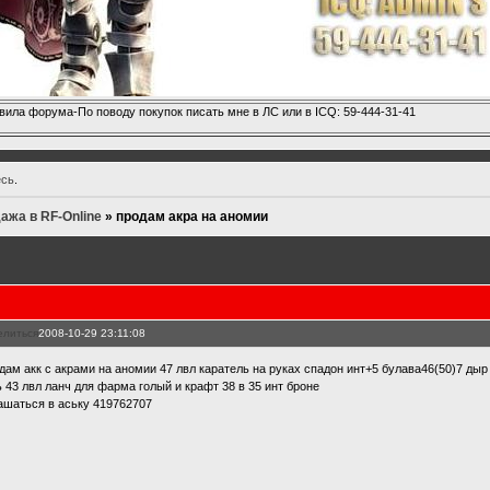
вила форума-По поводу покупок писать мне в ЛС или в ICQ: 59-444-31-41
есь
.
ажа в RF-Online
»
продам акра на аномии
елиться
2008-10-29 23:11:08
дам акк с акрами на аномии 47 лвл каратель на руках спадон инт+5 булава46(50)7 дыр 
ь 43 лвл ланч для фарма голый и крафт 38 в 35 инт броне
ашаться в аську 419762707