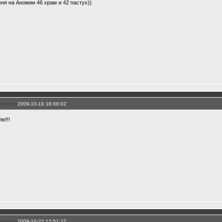
еня на Аномии 46 храм и 42 пастух))
елиться
2009-10-19 16:08:02
ю!!!
елиться
2009-10-22 12:51:27