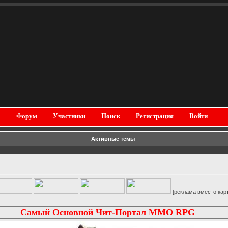
Форум
Участники
Поиск
Регистрация
Войти
Активные темы
[реклама вместо картинки]
Самый Основной Чит-Портал MMO RPG