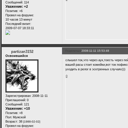
Сообщений:
114
Уважение:
+2
Позитив:
+6
Провел на форуме:
10 часов 13 минут
Последний визит:
2009-07-07 18:33:11
Поделиться
2008-11-11 15:53:48
partizan3152
Освоившийся
слышел ток,что через аук,тоесть через п
вашей расы стоит комейки,вот ток пофикс
уходить в релог в эсктренных случаях)))
0
Зарегистрирован
: 2008-11-11
Приглашений:
0
Сообщений:
121
Уважение:
+10
Позитив:
+8
Пол:
Мужской
Возраст:
38
[1988-02-02]
Провел на форуме: