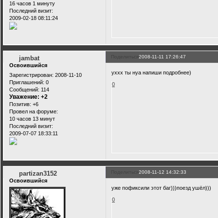
16 часов 1 минуту
Последний визит:
2009-02-18 08:11:24
Поделиться
2008-11-11 17:26:47
jambat
Освоившийся
уххх ты нуа напиши подробнее)
Зарегистрирован
: 2008-11-10
Приглашений:
0
0
Сообщений:
114
Уважение:
+2
Позитив:
+6
Провел на форуме:
10 часов 13 минут
Последний визит:
2009-07-07 18:33:11
Поделиться
2008-11-12 14:32:33
partizan3152
Освоившийся
уже пофиксили этот баг)))поезд ушёл)))
0