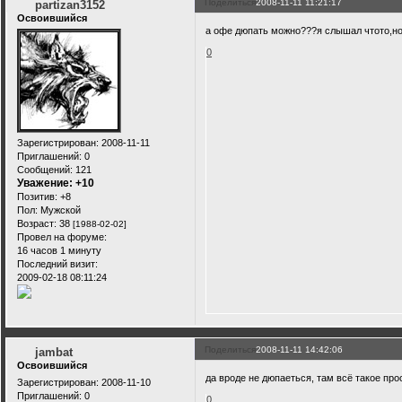
Поделиться
2008-11-11 11:21:17
partizan3152
Освоившийся
а офе дюпать можно???я слышал чтото,н
0
Зарегистрирован
: 2008-11-11
Приглашений:
0
Сообщений:
121
Уважение:
+10
Позитив:
+8
Пол:
Мужской
Возраст:
38
[1988-02-02]
Провел на форуме:
16 часов 1 минуту
Последний визит:
2009-02-18 08:11:24
Поделиться
2008-11-11 14:42:06
jambat
Освоившийся
да вроде не дюпаеться, там всё такое пр
Зарегистрирован
: 2008-11-10
Приглашений:
0
0