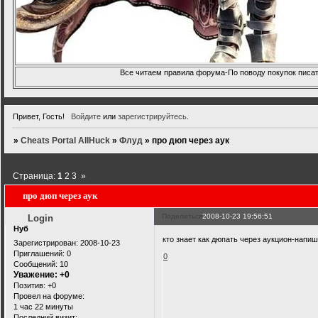
Все читаем правила форума-По поводу покупок писать
Привет, Гость!
Войдите
или
зарегистрируйтесь
.
»
Cheats Portal AllHuck
»
Флуд
»
про дюп через аук
Страница:
1
2
3
»
про дюп через аук
Поделиться
2008-10-23 19:56:51
Login
Нуб
кто знает как дюпать через аукцион-напиш
Зарегистрирован
: 2008-10-23
Приглашений:
0
0
Сообщений:
10
Уважение:
+0
Позитив:
+0
Провел на форуме:
1 час 22 минуты
Последний визит: