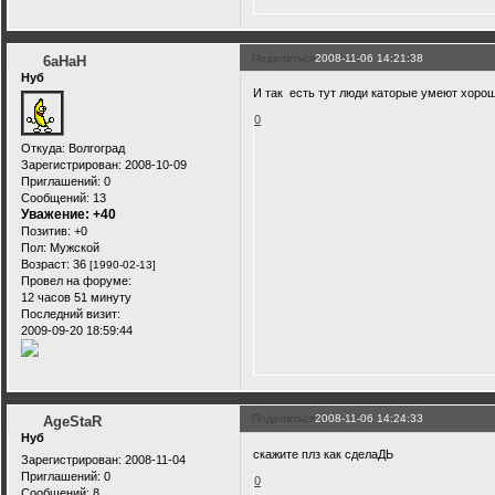
Поделиться
2008-11-06 14:21:38
6аНаН
Нуб
И так есть тут люди каторые умеют хорош
0
Откуда:
Волгоград
Зарегистрирован
: 2008-10-09
Приглашений:
0
Сообщений:
13
Уважение:
+40
Позитив:
+0
Пол:
Мужской
Возраст:
36
[1990-02-13]
Провел на форуме:
12 часов 51 минуту
Последний визит:
2009-09-20 18:59:44
Поделиться
2008-11-06 14:24:33
AgeStaR
Нуб
скажите плз как сделаДЬ
Зарегистрирован
: 2008-11-04
Приглашений:
0
0
Сообщений:
8