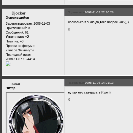
Поделиться
2008-11-03 22:30:26
Djocker
Освоившийся
насколько я знаю да,токо вопрос как?)))
Зарегистрирован
: 2008-11-03
Приглашений:
0
0
Сообщений:
61
Уважение:
+2
Позитив:
+6
Провел на форуме:
7 часов 34 минуты
Последний визит:
2008-11-07 15:44:34
Поделиться
2008-11-06 14:01:13
secu
Читер
ну как ето савершать?(дюп)
0