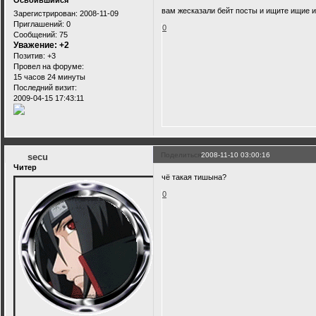
Освоившийся
вам жесказали бейт посты и ищите ищие 
Зарегистрирован
: 2008-11-09
Приглашений:
0
0
Сообщений:
75
Уважение:
+2
Позитив:
+3
Провел на форуме:
15 часов 24 минуты
Последний визит:
2009-04-15 17:43:11
Поделиться
2008-11-10 03:00:16
secu
Читер
чё такая тишына?
0