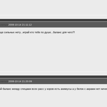
елиться
2008-10-14 21:11:12
ще сильных нету...играй кто тебе по душе...баланс для чего?!
елиться
2008-10-14 21:20:09
ой баланс между спецами всех расс у коров есть анимусы а у белок с акрами нет ничег