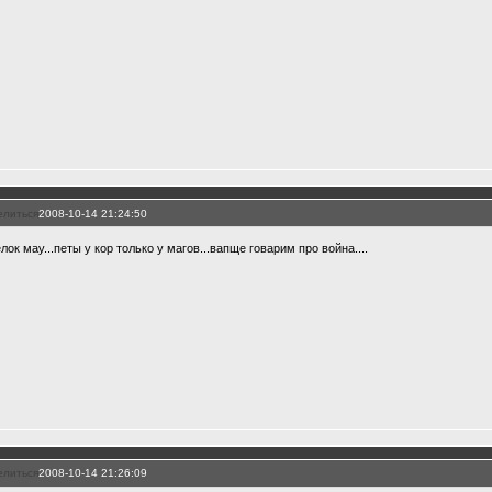
елиться
2008-10-14 21:24:50
лок мау...петы у кор только у магов...вапще говарим про война....
елиться
2008-10-14 21:26:09