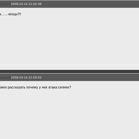
елиться
2008-10-14 21:02:38
........мощь!!!!
елиться
2008-10-14 21:06:53
ожно рассказать почему у них атака силнее?