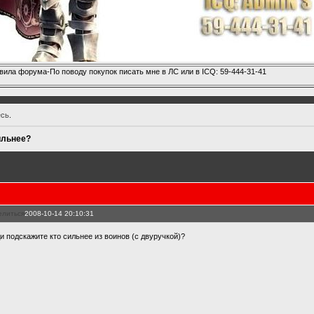
вила форума-По поводу покупок писать мне в ЛС или в ICQ: 59-444-31-41
есь
.
ильнее?
елиться
2008-10-14 20:10:31
и подскажите кто сильнее из воинов (с двуручкой)?