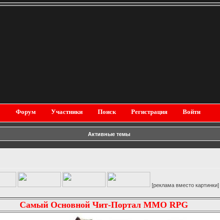
Форум
Участники
Поиск
Регистрация
Войти
Активные темы
[реклама вместо картинки]
Самый Основной Чит-Портал MMO RPG