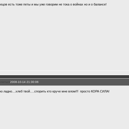
пецов есть тоже петы и мы уже говорим не тока о войнах но и о балансе!
елиться
2008-10-14 21:30:06
но ладно....хлеб твой.....спорить кто круче мне влом!!! просто КОРА СИЛА!