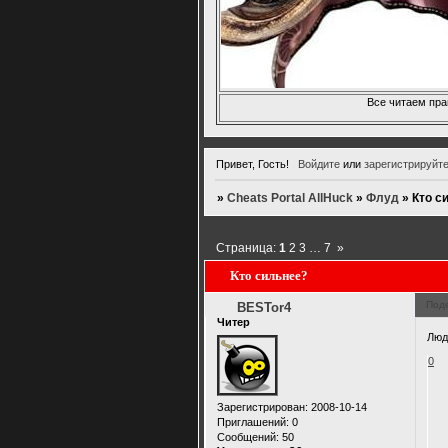
Все читаем пра
Привет, Гость!
Войдите
или
зарегистрируйт
»
Cheats Portal AllHuck
»
Флуд
»
Кто с
Страница:
1
2
3
…
7
»
Кто сильнее?
Под
BESTor4
Читер
Люд
0
Зарегистрирован
: 2008-10-14
Приглашений:
0
Сообщений:
50