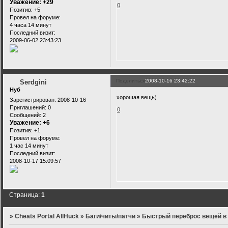
Уважение:
+29
0
Позитив:
+5
Провел на форуме:
4 часа 14 минут
Последний визит:
2009-06-02 23:43:23
Поделиться
2008-10-16 23:42:22
Serdgini
Нуб
хорошая вещь)
Зарегистрирован
: 2008-10-16
Приглашений:
0
0
Сообщений:
2
Уважение:
+6
Позитив:
+1
Провел на форуме:
1 час 14 минут
Последний визит:
2008-10-17 15:09:57
Страница:
1
»
Cheats Portal AllHuck
»
Баги/читы/патчи
»
Быстрый переброс вещей в