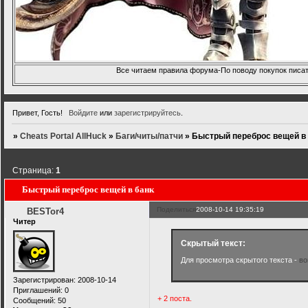
Все читаем правила форума-По поводу покупок писать
Привет, Гость!
Войдите
или
зарегистрируйтесь
.
»
Cheats Portal AllHuck
»
Баги/читы/патчи
»
Быстрый переброс вещей в
Страница:
1
Быстрый переброс вещей в банк
Поделиться
2008-10-14 19:35:19
BESTor4
Читер
Скрытый текст:
Для просмотра скрытого текста -
во
Зарегистрирован
: 2008-10-14
Приглашений:
0
+ 2 поста.
Сообщений:
50