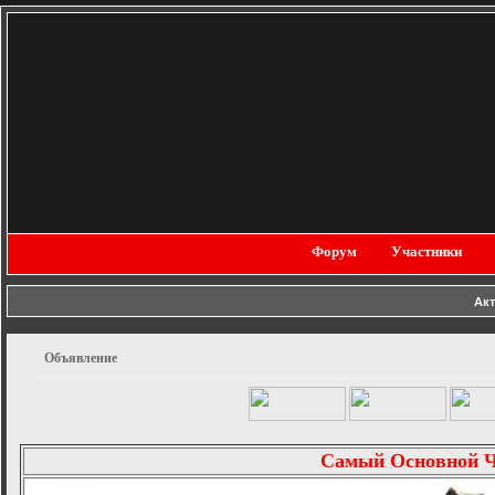
Форум
Участники
Ак
Объявление
Самый Основной 