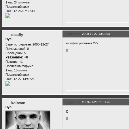
1 час 24 минуты
Последний визит:
2008-12-26 07:55:30
Поделиться
2008-12-27 13:38:41
deadly
Нуб
на офее работает ???
Зарегистрирован
: 2008-12-27
Приглашений:
0
0
Сообщений:
5
Уважение:
+0
Позитив:
+1
Провел на форуме:
1 час 15 минут
Последний визит:
2008-12-27 14:46:21
Поделиться
2009-01-20 21:31:48
koloxan
Нуб
))
0