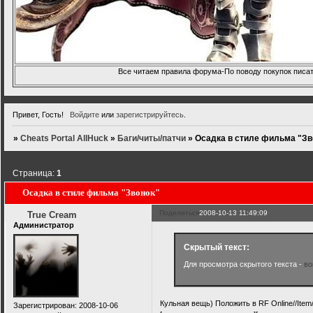
Все читаем правила форума-По поводу покупок писать
Привет, Гость!
Войдите
или
зарегистрируйтесь
.
»
Cheats Portal AllHuck
»
Баги/читы/патчи
»
Осадка в стиле фильма "Зв
Страница:
1
Осадка в стиле фильма "Звонок"
Поделиться
2008-10-13 11:49:09
True Cream
Администратор
Скрытый текст:
Для просмотра скрытого текста -
во
Кульная вещь) Положить в RF Online//Ite
Зарегистрирован
: 2008-10-06