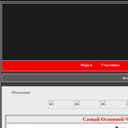
Форум
Участники
Ак
Объявление
Самый Основной 