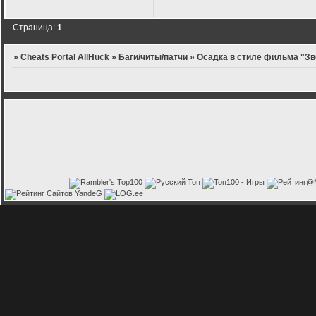
Страница:
1
»
Cheats Portal AllHuck
»
Баги/читы/патчи
»
Осадка в стиле фильма "Зв