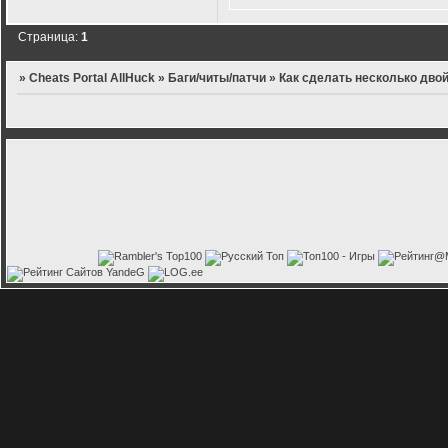
Страница:
1
»
Cheats Portal AllHuck
»
Баги/читы/патчи
»
Как сделать несколько дво