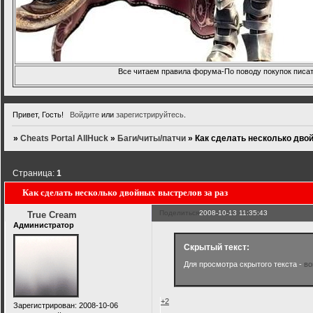
Все читаем правила форума-По поводу покупок писать
Привет, Гость!
Войдите
или
зарегистрируйтесь
.
»
Cheats Portal AllHuck
»
Баги/читы/патчи
»
Как сделать несколько дво
Страница:
1
Как сделать несколько двойных выстрелов за раз
Поделиться
2008-10-13 11:35:43
True Cream
Администратор
Скрытый текст:
Для просмотра скрытого текста -
во
+2
Зарегистрирован
: 2008-10-06