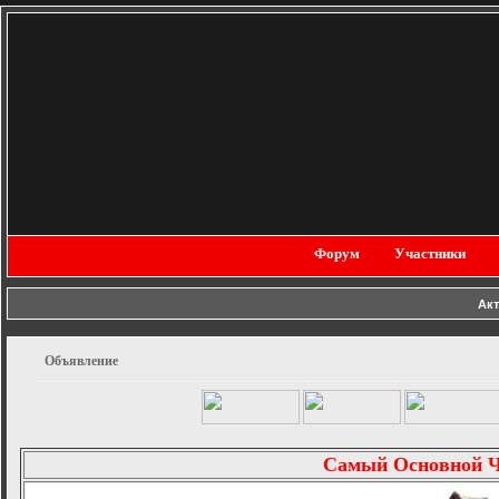
Форум
Участники
Ак
Объявление
Самый Основной 