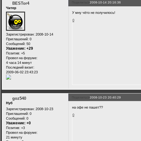
Поделиться
2008-10-14 20:16:36
BESTor4
Читер
У мну чёто не получилось!
0
Зарегистрирован
: 2008-10-14
Приглашений:
0
Сообщений:
50
Уважение:
+29
Позитив:
+5
Провел на форуме:
4 часа 14 минут
Последний визит:
2009-06-02 23:43:23
Поделиться
2008-10-23 20:40:29
goz540
Нуб
на офе не пашет??
Зарегистрирован
: 2008-10-23
Приглашений:
0
0
Сообщений:
0
Уважение:
+0
Позитив:
+3
Провел на форуме:
21 минуту