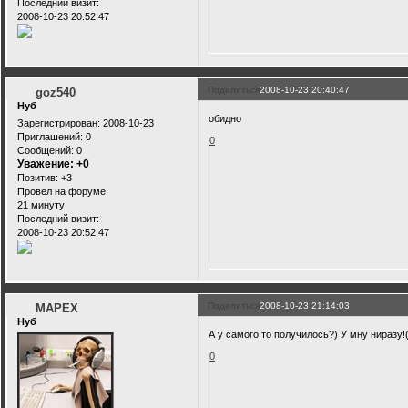
Последний визит:
2008-10-23 20:52:47
Поделиться
2008-10-23 20:40:47
goz540
Нуб
обидно
Зарегистрирован
: 2008-10-23
Приглашений:
0
0
Сообщений:
0
Уважение:
+0
Позитив:
+3
Провел на форуме:
21 минуту
Последний визит:
2008-10-23 20:52:47
Поделиться
2008-10-23 21:14:03
MAPEX
Нуб
А у самого то получилось?) У мну ниразу!
0