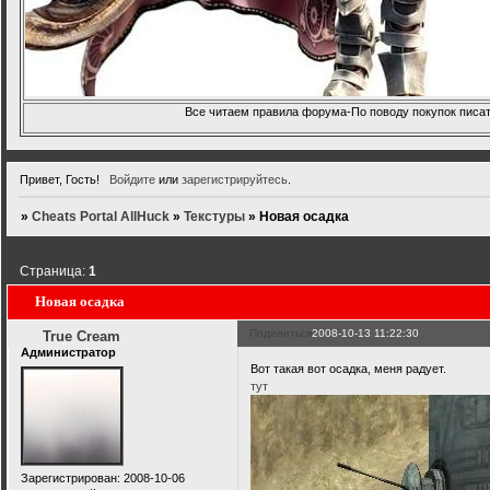
Все читаем правила форума-По поводу покупок писать
Привет, Гость!
Войдите
или
зарегистрируйтесь
.
»
Cheats Portal AllHuck
»
Текстуры
»
Новая осадка
Страница:
1
Новая осадка
Поделиться
2008-10-13 11:22:30
True Cream
Администратор
Вот такая вот осадка, меня радует.
тут
Зарегистрирован
: 2008-10-06