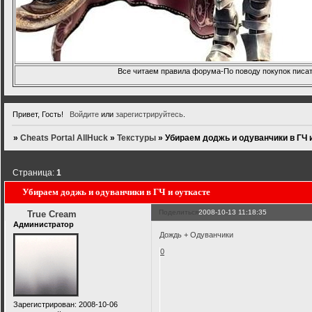
Все читаем правила форума-По поводу покупок писать
Привет, Гость!
Войдите
или
зарегистрируйтесь
.
»
Cheats Portal AllHuck
»
Текстуры
»
Убираем доджь и одуванчики в ГЧ 
Страница:
1
Убираем доджь и одуванчики в ГЧ и оуткасте
Поделиться
2008-10-13 11:18:35
True Cream
Администратор
Дождь + Одуванчики
0
Зарегистрирован
: 2008-10-06