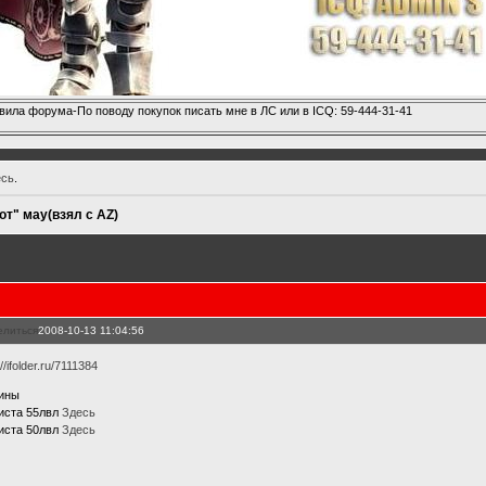
вила форума-По поводу покупок писать мне в ЛС или в ICQ: 59-444-31-41
есь
.
от" мау(взял с AZ)
елиться
2008-10-13 11:04:56
://ifolder.ru/7111384
ины
иста 55лвл
Здесь
иста 50лвл
Здесь