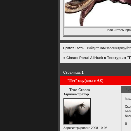
Все читаем пра
Привет, Гость!
Войдите
или
зарегистрируйт
»
Cheats Portal AllHuck
»
Текстуры
»
"Г
Страница:
1
"Гот" мау(взял с AZ)
Под
True Cream
Администратор
http
Скр
Бал
Бал
0
Зарегистрирован
: 2008-10-06