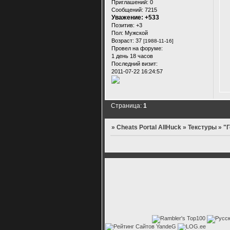
Приглашений:
0
Сообщений:
7215
Уважение:
+533
Позитив:
+3
Пол:
Мужской
Возраст:
37
[1988-11-16]
Провел на форуме:
1 день 18 часов
Последний визит:
2011-07-22 16:24:57
Страница:
1
»
Cheats Portal AllHuck
»
Текстуры
»
"Г