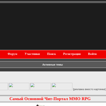
Форум
Участники
Поиск
Регистрация
Войти
Активные темы
[реклама вместо картинки]
Самый Основной Чит-Портал MMO RPG