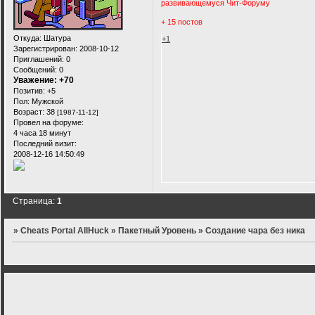
развивающемуся Чит-Форуму
+ 15 постов
Откуда:
Шатура
+1
Зарегистрирован
: 2008-10-12
Приглашений:
0
Сообщений:
0
Уважение:
+70
Позитив:
+5
Пол:
Мужской
Возраст:
38
[1987-11-12]
Провел на форуме:
4 часа 18 минут
Последний визит:
2008-12-16 14:50:49
Страница:
1
»
Cheats Portal AllHuck
»
Пакетный Уровень
»
Создание чара без ника