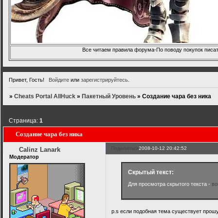
Все читаем правила форума-По поводу покупок писать
Привет, Гость!
Войдите
или
зарегистрируйтесь
.
»
Cheats Portal AllHuck
»
Пакетный Уровень
»
Создание чара без ника
Страница:
1
Создание чара без ника
Поделиться
2008-10-12 20:42:52
Calinz Lanark
Модератор
Скрытый текст:
Для просмотра скрытого текста -
во
p.s если подобная тема существует прошу 