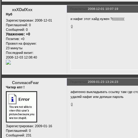
Поделиться
2008-12-01 10:07:19
xxXDafXxx
Нуб
и нафиг этот хайд нужен ?((((((((((
Зарегистрирован
: 2008-12-01
Приглашений:
0
0
Сообщений:
0
Уважение:
+0
Позитив:
+0
Провел на форуме:
23 минуты
Последний визит:
2008-12-03 12:08:40
Поделиться
2009-01-23 13:24:23
ConveaceFear
Читер епт !
афигенно выкладывать ссылку там где стои
удаляй нафиг или допиши пароль
0
Зарегистрирован
: 2009-01-16
Приглашений:
0
Сообщений:
231