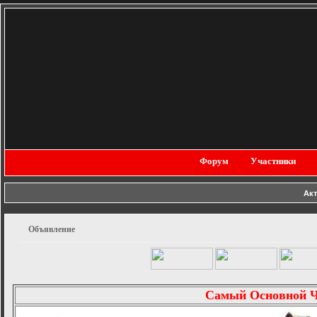
Форум
Участники
Ак
Объявление
Самый Основной 