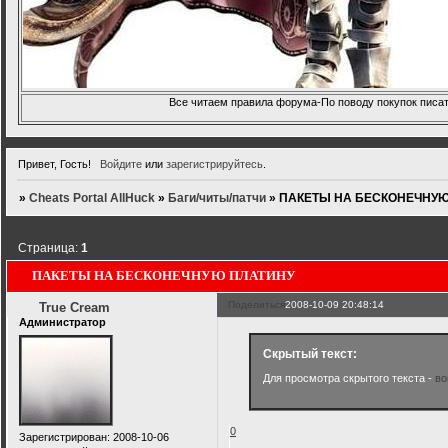
Все читаем правила форума-По поводу покупок писать
Привет, Гость!
Войдите
или
зарегистрируйтесь
.
»
Cheats Portal AllHuck
»
Баги/читы/патчи
»
ПАКЕТЫ НА БЕСКОНЕЧНУЮ
Страница:
1
ПАКЕТЫ НА БЕСКОНЕЧНУЮ ПЛАТИНУ
Поделиться
2008-10-09 20:48:14
True Cream
Администратор
Скрытый текст:
Для просмотра скрытого текста -
во
0
Зарегистрирован
: 2008-10-06