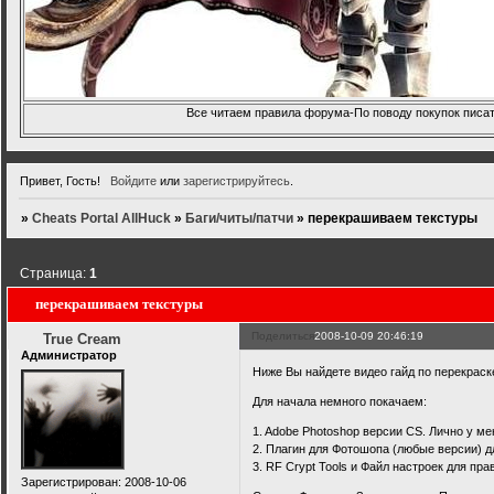
Все читаем правила форума-По поводу покупок писать
Привет, Гость!
Войдите
или
зарегистрируйтесь
.
»
Cheats Portal AllHuck
»
Баги/читы/патчи
»
перекрашиваем текстуры
Страница:
1
перекрашиваем текстуры
Поделиться
2008-10-09 20:46:19
True Cream
Администратор
Ниже Вы найдете видео гайд по перекраске
Для начала немного покачаем:
1. Adobe Photoshop версии CS. Лично у ме
2. Плагин для Фотошопа (любые версии) д
3. RF Crypt Tools и Файл настроек для пра
Зарегистрирован
: 2008-10-06