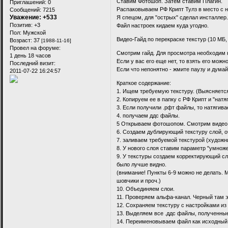
Ставим Фотошоп. Затем ставим Плагин.
Приглашений:
0
Распаковываем РФ Крипт Тулз в место с н
Сообщений:
7215
Уважение:
+533
Я спецом, для "острых" сделал инста
Позитив:
+3
Файл настроек кидаем куда угодно.
Пол:
Мужской
Видео-Гайд по перекраске текстур (10 МБ, 
Возраст:
37
[1988-11-16]
Провел на форуме:
Смотрим гайд. Для просмотра необходим 
1 день 18 часов
Если у вас его еще нет, то взять его можно
Последний визит:
Если что непонятно - жмите паузу и дума
2011-07-22 16:24:57
Краткое содержание:
1. Ищем требуемую текстуру. (Выясняетс
2. Копируем ее в папку с РФ Крипт и "натя
3. Если получили .рфт файлы, то натягив
4. получаем ддс файлы.
5 Открываем фотошопом. Смотрим видео -
6. Создаем дублирующий текстуру слой, 
7. заливаем требуемой текстурой (художн
8. У нового слоя ставим параметр "умнож
9. У текстуры создаем корректирующий сл
было лучше видно.
(внимание! Пункты 6-9 можно не делать. М
шовчики и проч.)
10. Объединяем слои.
11. Проверяем альфа-канал. Черный там эт
12. Сохраняем текстуру с настройками из
13. Выделяем все .ддс файлы, полученные 
14. Переименовываем файл как исходный и