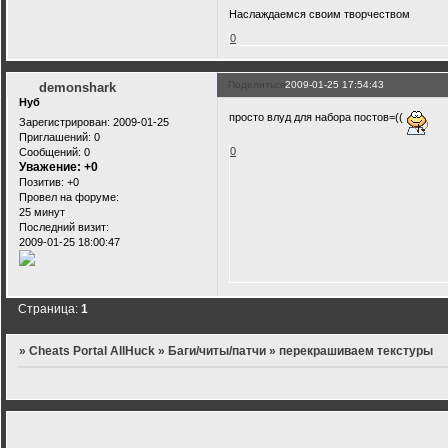
Наслаждаемся своим творчеством
0
Поделиться
2009-01-25 17:54:43
demonshark
Нуб
просто влуд для набора постов=((
Зарегистрирован
: 2009-01-25
Приглашений:
0
0
Сообщений:
0
Уважение:
+0
Позитив:
+0
Провел на форуме:
25 минут
Последний визит:
2009-01-25 18:00:47
Страница:
1
»
Cheats Portal AllHuck
»
Баги/читы/патчи
»
перекрашиваем текстуры