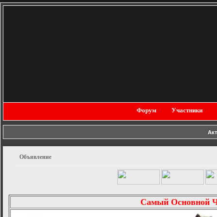
Форум
Участники
Ак
Объявление
Самый Основной 