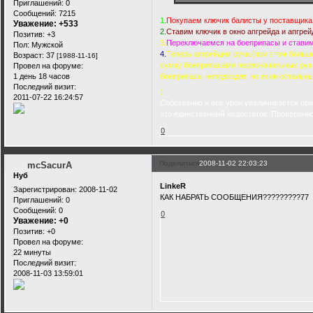
Приглашений:
0
Сообщений:
7215
1.
Покупаем ключик балисты у поставщика
Уважение:
+533
2.
Ставим ключик в окно апгрейда и апгрей
Позитив:
+3
3.
Переключаемся на боеприпасы и ставим
Пол:
Мужской
4.
Теперь апгрейдим руки.(при этом больше
Возраст:
37
[1988-11-16]
сумку боеприпасами первоначальных рук т
Провел на форуме:
1 день 18 часов
боеприпасы неподходят, но если остальны
Последний визит:
)
2011-07-22 16:24:57
Собственно и всё урон увеличивается при
это единственный недостаток. Проверенн
0
Поделиться
2008-11-02 22:03:23
mcSacurA
Нуб
LinkeR
Зарегистрирован
: 2008-11-02
КАК НАБРАТЬ СООБЩЕНИЯ?????????77
Приглашений:
0
Сообщений:
0
0
Уважение:
+0
Позитив:
+0
Провел на форуме:
22 минуты
Последний визит:
2008-11-03 13:59:01