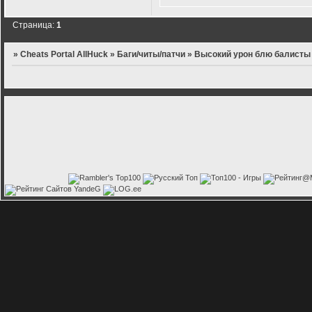
Страница:
1
»
Cheats Portal AllHuck
»
Баги/читы/патчи
»
Высокий урон блю балисты