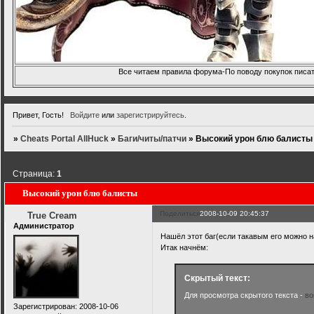
Все читаем правила форума-По поводу покупок писать
Привет, Гость!
Войдите
или
зарегистрируйтесь
.
»
Cheats Portal AllHuck
»
Баги/читы/патчи
»
Высокий урон блю балисты
Страница:
1
Высокий урон блю балисты
Поделиться
2008-10-09 20:45:37
True Cream
Администратор
Нашёл этот баг(если такавым его можно н
Итак начнём:
Скрытый текст:
Для просмотра скрытого текста -
во
Зарегистрирован
: 2008-10-06