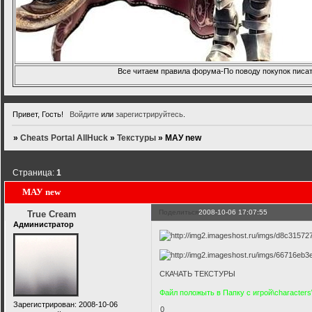
Все читаем правила форума-По поводу покупок писать
Привет, Гость!
Войдите
или
зарегистрируйтесь
.
»
Cheats Portal AllHuck
»
Текстуры
»
МАУ new
Страница:
1
МАУ new
Поделиться
2008-10-06 17:07:55
True Cream
Администратор
СКАЧАТЬ ТЕКСТУРЫ
Файл положыть в Папку с игрой\characters\
Зарегистрирован
: 2008-10-06
0