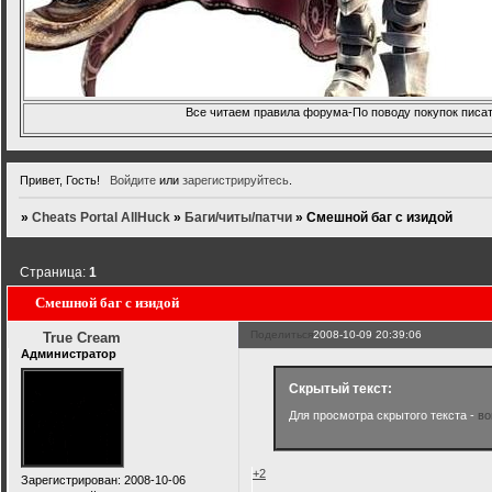
Все читаем правила форума-По поводу покупок писать
Привет, Гость!
Войдите
или
зарегистрируйтесь
.
»
Cheats Portal AllHuck
»
Баги/читы/патчи
»
Смешной баг с изидой
Страница:
1
Смешной баг с изидой
Поделиться
2008-10-09 20:39:06
True Cream
Администратор
Скрытый текст:
Для просмотра скрытого текста -
во
+2
Зарегистрирован
: 2008-10-06