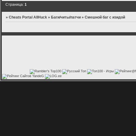
Страница:
1
»
Cheats Portal AllHuck
»
Баги/читы/патчи
»
Смешной баг с изидой