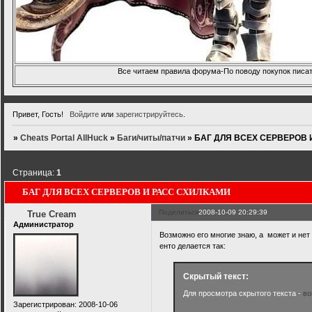
Все читаем правила форума-По поводу покупок писать
Привет, Гость!
Войдите
или
зарегистрируйтесь
.
»
Cheats Portal AllHuck
»
Баги/читы/патчи
»
БАГ ДЛЯ ВСЕХ СЕРВЕРОВ 
Страница:
1
БАГ ДЛЯ ВСЕХ СЕРВЕРОВ И РАСС СХИЛКАМИ
Поделиться
2008-10-09 20:29:39
True Cream
Администратор
Возможно его многие знаю, а может и нет
енто делается так:
Скрытый текст:
Для просмотра скрытого текста -
во
Зарегистрирован
: 2008-10-06