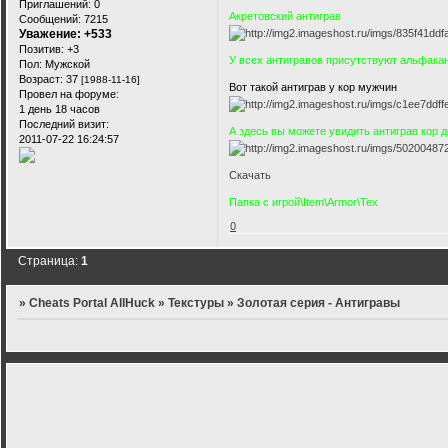
Приглашений:
0
Акретовский антиграв
Сообщений:
7215
Уважение:
+533
Позитив:
+3
У всех антигравов присутствуют альфакан
Пол:
Мужской
Возраст:
37
[1988-11-16]
Вот такой антиграв у кор мужчин
Провел на форуме:
1 день 18 часов
Последний визит:
А здесь вы можете увидить антиграв кор 
2011-07-22 16:24:57
Скачать
Папка с игрой\Item\Armor\Tex
0
Страница:
1
»
Cheats Portal AllHuck
»
Текстуры
»
Золотая серия - Антигравы