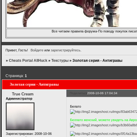
Все читаем правила форума-По поводу покупок писать
Привет, Гость!
Войдите
или
зарегистрируйтесь
.
»
Cheats Portal AllHuck
»
Текстуры
»
Золотая серия - Антигравы
Страница:
1
Золотая серия - Антигравы
Поделиться
2008-10-06 17:04:34
True Cream
Администратор
Белато
Беллато женский, можете увидеть на Авро
Зарегистрирован
: 2008-10-06