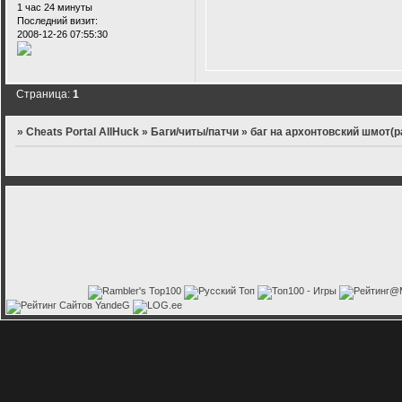
1 час 24 минуты
Последний визит:
2008-12-26 07:55:30
Страница:
1
»
Cheats Portal AllHuck
»
Баги/читы/патчи
»
баг на архонтовский шмот(р