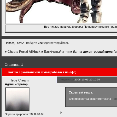
Все читаем правила форума-По поводу покупок писать
Привет, Гость!
Войдите
или
зарегистрируйтесь
.
»
Cheats Portal AllHuck
»
Баги/читы/патчи
»
баг на архонтовский шмот(р
Страница:
1
баг на архонтовский шмот(работает на офе)
Поделиться
2008-10-09 20:10:57
True Cream
Администратор
Скрытый текст:
Для просмотра скрытого текста -
во
0
Зарегистрирован
: 2008-10-06