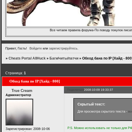
Все читаем правила форума-По поводу покупок писать
Привет, Гость!
Войдите
или
зарегистрируйтесь
.
»
Cheats Portal AllHuck
»
Баги/читы/патчи
»
Обход бана по IP [Хайд - 800
Страница:
1
Обход бана по IP [Хайд - 800]
Поделиться
2008-10-09 19:33:37
True Cream
Администратор
Скрытый текст:
Для просмотра скрытого текста -
во
P.S. Можно использовать не только для РФ
Зарегистрирован
: 2008-10-06