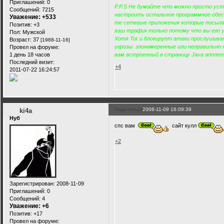
Приглашений:
0
P.P.S Не думайте что можно просто уст
Сообщений:
7215
настроить остальное программное обесп
Уважение:
+533
те сетевые приложения которые посыла
Позитив:
+3
ваш трафик только потому что вы его 
Пол:
Мужской
Хотя Tor и блокирует атаки прослушива
Возраст:
37
[1988-11-16]
угрозы: злонамеренные или неправильно
Провел на форуме:
1 день 18 часов
вам встроенный в страницу Java апплет
Последний визит:
+4
2011-07-22 16:24:57
Поделиться
2008-11-09 16:09:39
ki4a
Нуб
спс вам
сайт кулл
+2
Зарегистрирован
: 2008-11-09
Приглашений:
0
Сообщений:
4
Уважение:
+6
Позитив:
+17
Провел на форуме: