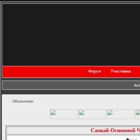
Форум
Участники
Ак
Объявление
[
Самый Основной 