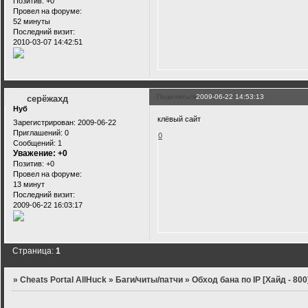
Позитив:
+0
Провел на форуме:
52 минуты
Последний визит:
2010-03-07 14:42:51
Поделиться
2009-06-22 14:53:13
серёжахд
Нуб
клёвый сайт
Зарегистрирован
: 2009-06-22
Приглашений:
0
0
Сообщений:
1
Уважение:
+0
Позитив:
+0
Провел на форуме:
13 минут
Последний визит:
2009-06-22 16:03:17
Страница:
1
»
Cheats Portal AllHuck
»
Баги/читы/патчи
»
Обход бана по IP [Хайд - 800