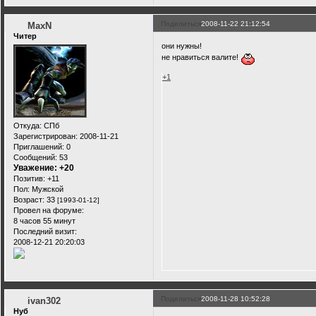
Поделиться
2008-11-22 21:12:54
MaxN
Читер
они нужны!
не нравиться валите!
+1
Откуда:
СПб
Зарегистрирован
: 2008-11-21
Приглашений:
0
Сообщений:
53
Уважение:
+20
Позитив:
+11
Пол:
Мужской
Возраст:
33
[1993-01-12]
Провел на форуме:
8 часов 55 минут
Последний визит:
2008-12-21 20:20:03
Поделиться
2008-11-28 10:52:28
ivan302
Нуб