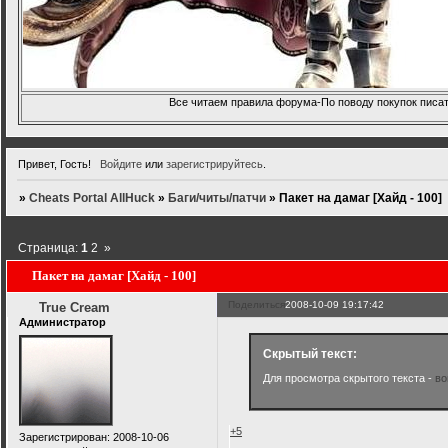
Все читаем правила форума-По поводу покупок писать
Привет, Гость!
Войдите
или
зарегистрируйтесь
.
»
Cheats Portal AllHuck
»
Баги/читы/патчи
»
Пакет на дамаг [Хайд - 100]
Страница:
1
2
»
Пакет на дамаг [Хайд - 100]
Поделиться
2008-10-09 19:17:42
True Cream
Администратор
Скрытый текст:
Для просмотра скрытого текста -
во
+5
Зарегистрирован
: 2008-10-06