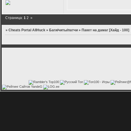
Страница:
1
2
»
»
Cheats Portal AllHuck
»
Баги/читы/патчи
»
Пакет на дамаг [Хайд - 100]