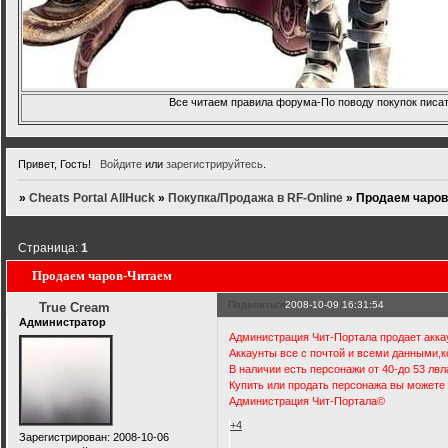
Все читаем правила форума-По поводу покупок писать
Привет, Гость!
Войдите
или
зарегистрируйтесь
.
»
Cheats Portal AllHuck
»
Покупка/Продажа в RF-Online
»
Продаем чаров
Страница:
1
Продаем чаров-Читаем
Поделиться
2008-10-09 16:31:54
True Cream
Администратор
Администрация Чит-Портала продает аккаун
Аккаунты все с почтой и всеми данными,к
В наличии есть персонажи от 40-до 53 л
Купить или продать персонажа вы можете 
Администрация Чит-Портала©
+4
Зарегистрирован
: 2008-10-06