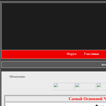
Форум
Участники
Ак
Объявление
Самый Основной 