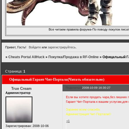
Все читаем правила форума-По поводу покупок писать
Привет, Гость!
Войдите
или
зарегистрируйтесь
.
»
Cheats Portal AllHuck
»
Покупка/Продажа в RF-Online
»
Офицальный Га
Страница:
1
Офицальный Гарант Чит-Портала(Читать обязательно)
Поделиться
2008-10-09 16:30:27
True Cream
Администратор
Если вы хотите продать чара,без лишних 
Гарант Чит-Портала к вашим услугам,для 
Заранее всем спасибо.
Администрация Чит-Портала©
+1
Зарегистрирован
: 2008-10-06