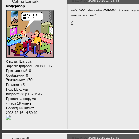
Поделиться
2008-10-19 17:28:48
Calinz Lanark
Модератор
либо WPE Pro Либо WPF507f Все вышеупом
для читерства!"
0
Откуда:
Шатура
Зарегистрирован
: 2008-10-12
Приглашений:
0
Сообщений:
0
Уважение:
+70
Позитив:
+5
Пол:
Мужской
Возраст:
38
[1987-11-12]
Провел на форуме:
4 часа 18 минут
Последний визит:
2008-12-16 14:50:49
Поделиться
2008-10-29 21:32:45
gameroff