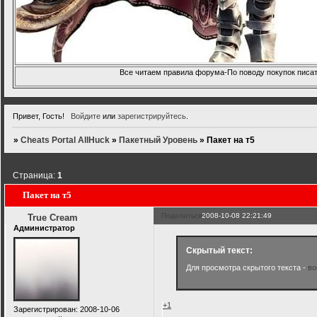
Все читаем правила форума-По поводу покупок писать
Привет, Гость!
Войдите
или
зарегистрируйтесь
.
»
Cheats Portal AllHuck
»
Пакетный Уровень
»
Пакет на т5
Страница:
1
Пакет на т5
Поделиться
2008-10-08 22:21:49
True Cream
Администратор
Скрытый текст:
Для просмотра скрытого текста -
во
+1
Зарегистрирован
: 2008-10-06