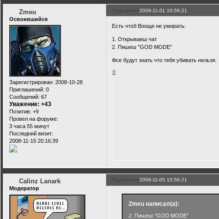
Поделиться
2008-11-01 10:56:21
Zmeu
Освоившийся
Есть чтоб Вооще не умирать:
1. Открываеш чат
2. Пишеш "GOD MODE"
Фсе будут знать что тебя убивать нельзя.
0
Зарегистрирован
: 2008-10-28
Приглашений:
0
Сообщений:
67
Уважение:
+43
Позитив:
+9
Провел на форуме:
3 часа 55 минут
Последний визит:
2008-11-15 20:16:39
Поделиться
2008-11-05 15:56:21
Calinz Lanark
Модератор
Zmeu написал(а):
2. Пишеш "GOD MODE"