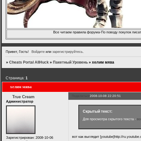
Все читаем правила форума-По поводу покупок писать
Привет, Гость!
Войдите
или
зарегистрируйтесь
.
»
Cheats Portal AllHuck
»
Пакетный Уровень
»
хелим мява
Страница:
1
хелим мява
Поделиться
2008-10-08 22:20:51
True Cream
Администратор
Скрытый текст:
Для просмотра скрытого текста -
во
вот как выглядит [youtube]http://ru.youtu
Зарегистрирован
: 2008-10-06