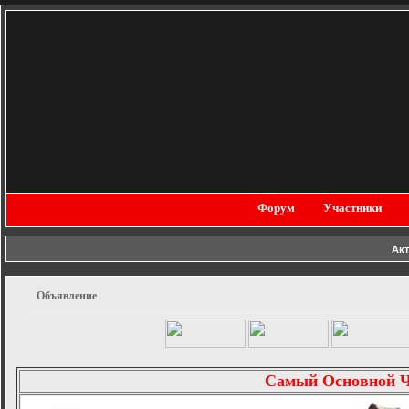
Форум
Участники
Ак
Объявление
Самый Основной 