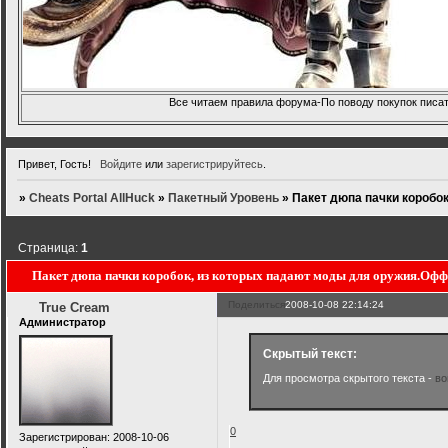
Все читаем правила форума-По поводу покупок писать
Привет, Гость!
Войдите
или
зарегистрируйтесь
.
»
Cheats Portal AllHuck
»
Пакетный Уровень
»
Пакет дюпа пачки коробо
Страница:
1
Пакет дюпа пачки коробок, из которых падают моды для оружия.Офф
Поделиться
2008-10-08 22:14:24
True Cream
Администратор
Скрытый текст:
Для просмотра скрытого текста -
во
0
Зарегистрирован
: 2008-10-06