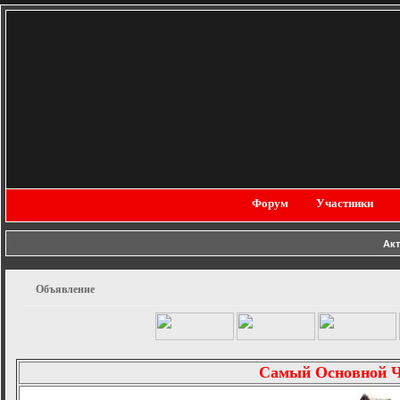
Форум
Участники
Ак
Объявление
Самый Основной 