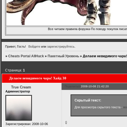
Все читаем правила форума-По поводу покупок писать
Привет, Гость!
Войдите
или
зарегистрируйтесь
.
»
Cheats Portal AllHuck
»
Пакетный Уровень
»
Делаем невидимого чара!
Страница:
1
Делаем невидимого чара! Хайд 30
Поделиться
2008-10-08 21:42:20
True Cream
Администратор
Скрытый текст:
Для просмотра скрытого текста -
во
0
Зарегистрирован
: 2008-10-06