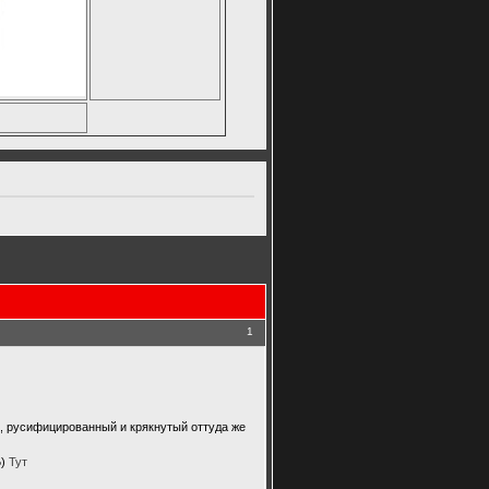
1
ке, русифицированный и крякнутый оттуда же
Б)
Тут