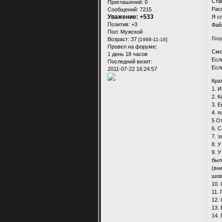
Ста
Приглашений:
0
Рас
Сообщений:
7215
Уважение:
+533
Я с
Позитив:
+3
Фай
Пол:
Мужской
Вид
Возраст:
37
[1988-11-16]
Провел на форуме:
Смо
1 день 18 часов
Есл
Последний визит:
Есл
2011-07-22 16:24:57
Кра
1. 
2. 
3. 
4. 
5 О
6. 
7. 
8. 
9. 
был
(вн
шов
10.
11.
12.
13.
14.