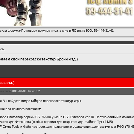
вила форума-По поводу покупок писать мне в ЛС или в ICQ: 59-444-31-41
есь
.
лаем свои перекраски текстур(Брони и тд.)
и и тд.)
елиться
2008-10-06 16:45:52
е Вы найдете видео гайд по перекраске текстур игры.
 начала немного покачаем:
Adobe Photoshop версии CS. Лично у меня CS3 Extended ver.10. Честно слитый в локал
Плагин для Фотошопа (любые версии) для открытия ддс-файлов
Тут
(4 МБ)
RF Crypt Tools и Файл настроек для правильного сохранения ддс-текстур для РФО (70 к