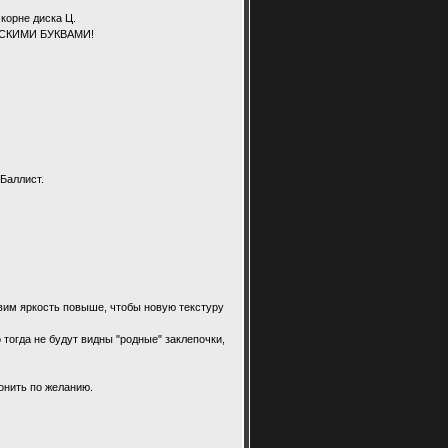
корне диска Ц.
УССКИМИ БУКВАМИ!
Баллист.
авим яркость повыше, чтобы новую текстуру
 тогда не будут видны "родные" заклепочки,
тонить по желанию.