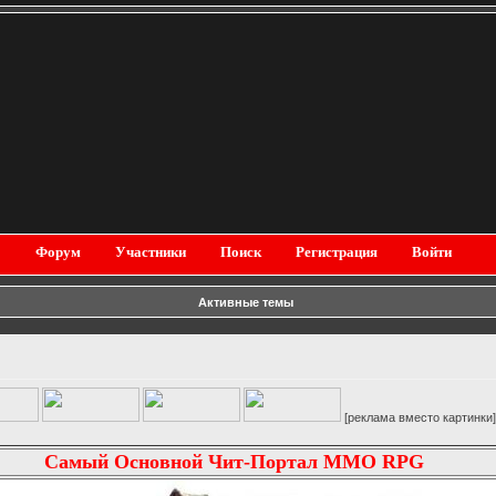
Форум
Участники
Поиск
Регистрация
Войти
Активные темы
[реклама вместо картинки]
Самый Основной Чит-Портал MMO RPG