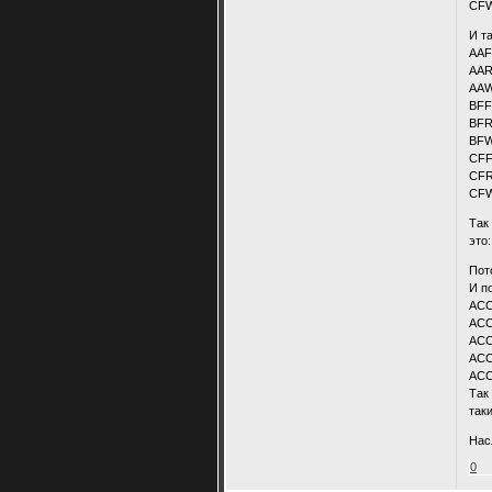
CFW
И т
AAF
AAR
AAW 
BFF 
BFR
BFW 
CFF
CFR
CFW
Так
это:
Пот
И п
ACC
ACC
ACC
ACC
ACC
Так
так
Нас
0