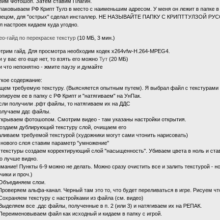
вим Фотошоп. Затем ставим Плагин.
паковываем РФ Крипт Тулз в место с наименьшим адресом. У меня он лежит в папке в 
пецом, для "острых" сделал инсталлер. НЕ НАЗЫВАЙТЕ ПАПКУ С КРИПТТУЛЗОЙ Р
л настроек кидаем куда угодно.
ео-гайд по перекраске текстур
(10 МБ, 3 мин.)
трим гайд. Для просмотра необходим кодек x264vfw-H.264-MPEG4.
и у вас его еще нет, то взять его можно
Тут
(20 МБ)
и что непонятно - жмите паузу и думайте
ткое содержание:
Ищем требуемую текстуру. (Выясняется опытным путем). Я выбрал файл с текстурами 
Копируем ее в папку с РФ Крипт и "натягиваем" на УнПак.
Если получили .рфт файлы, то натягиваем их на ДДС
получаем ддс файлы.
ткрываем фотошопом. Смотрим видео - там указаны настройки открытия.
Создаем дублирующий текстуру слой, очищаем его
заливаем требуемой текстурой (художники могут сами чтонить нарисовать)
У нового слоя ставим параметр "умножение"
У текстуры создаем корректирующий слой "насыщенность". Убиваем цвета в ноль и ст
о лучше видно.
имание! Пункты 6-9 можно не делать. Можно сразу очистить все и залить текстурой - но
чики и проч.)
 Объединяем слои.
 Проверяем альфа-канал. Черный там это то, что будет переливаться в игре. Рисуем ч
 Сохраняем текстуру с настройками из файла (см. видео)
 Выделяем все .ддс файлы, полученные в п. 2 (или 3) и натягиваем их на РЕПАК.
 Переименовываем файл как исходный и кидаем в папку с игрой.