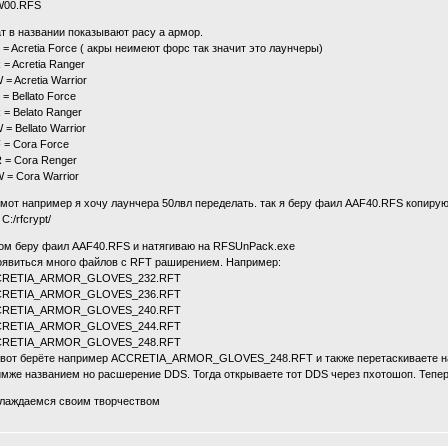
00.RFS
ат в названии показывают расу а армор.
 = Acretia Force ( акры неимеют форс так значит это лаунчеры)
 = Acretia Ranger
= Acretia Warrior
= Bellato Force
 = Belato Ranger
= Bellato Warrior
 = Cora Force
 = Cora Renger
 = Cora Warrior
 мот например я хочу лаунчера 50лвл переделать. так я беру фаил AAF40.RFS копиру
 C:/rfcrypt/
ом беру фаил AAF40.RFS и натягиваю на RFSUnPack.exe
оявиться много файлов с RFT раширением. Например:
RETIA_ARMOR_GLOVES_232.RFT
RETIA_ARMOR_GLOVES_236.RFT
RETIA_ARMOR_GLOVES_240.RFT
RETIA_ARMOR_GLOVES_244.RFT
RETIA_ARMOR_GLOVES_248.RFT
 вот берёте например ACCRETIA_ARMOR_GLOVES_248.RFT и также перетаскиваете на
имже названием но расшерение DDS. Тогда открываете тот DDS через пхотошоп. Тепер
лаждаемся своим творчеством