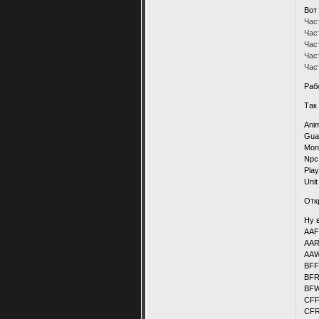
Вот
Час
Час
Час
Час
Час
Раб
Так
Ani
Gua
Mon
Npc
Pla
Uni
Отк
Ну 
AAF
AAR
AAW
BFF
BFR
BFW
CFF
CFR