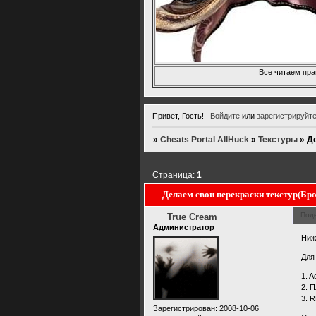
Все читаем пра
Привет, Гость!
Войдите
или
зарегистрируйт
»
Cheats Portal AllHuck
»
Текстуры
»
Де
Страница:
1
Делаем свои перекраски текстур(Брон
Под
True Cream
Администратор
Ниж
Для
1. 
2. 
3. 
Зарегистрирован
: 2008-10-06