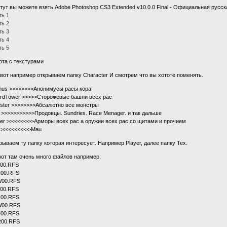
 тут вы можете взять Adobe Photoshop CS3 Extended v10.0.0 Final - Официальная русск
ть 1
ть 2
ть 3
ть 4
ть 5
ота с текстурами
 вот например открываем папку Character И смотрем что вы хототе поменять.
mus >>>>>>>>Анонимусы расы кора
rdTower >>>>>Сторожевые башни всех рас
ster >>>>>>>>Абсалютно все монстры
 >>>>>>>>>>>Продовцы. Sundries. Race Menager. и так дальше
yer >>>>>>>>>Арморы всех рас а оружии всех рас со щитами и прочием
t >>>>>>>>>>Mau
рываем ту папку которая интересует. Например Player, далее папку Tex.
вот там очень много файлов например:
00.RFS
00.RFS
00.RFS
00.RFS
00.RFS
00.RFS
00.RFS
00.RFS