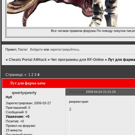
Все читаем правила форума-По поводу покупок писать
Привет, Гость!
Войдите
или
зарегистрируйтесь
.
»
Cheats Portal AllHuck
»
Чит программы для RF-Online
»
Лут для фарма
Страница:
«
1
2
3
4
Лут для фарма кача
Поделиться
2009-04-24 21:21:29
qwertyqwerty
Нуб
ркерексчрап
Зарегистрирован
: 2009-03-27
Приглашений:
0
0
Сообщений:
0
Уважение:
+0
Позитив:
+0
Провел на форуме:
23 минуты
Последний визит: