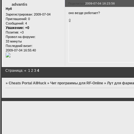
Поделиться
2009-07-04 16:23:56
advantis
Нуб
оно везде роботает?
Зарегистрирован
: 2009-07-04
Приглашений:
0
0
Сообщений:
4
Уважение:
+0
Позитив:
+3
Провел на форуме:
33 минуты
Последний визит:
2009-07-04 16:55:40
Страница:
«
1
2
3
4
»
Cheats Portal AllHuck
»
Чит программы для RF-Online
»
Лут для фарма