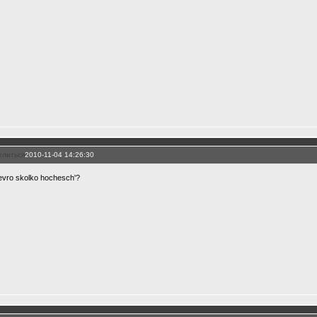
елиться
2010-11-04 14:26:30
evro skolko hochesch'?