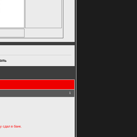
оль
1
у сдал в банк.