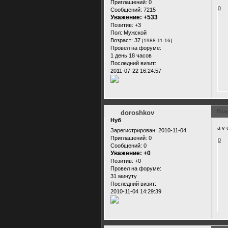
Приглашений:
0
0
Сообщений:
7215
Уважение:
+533
Позитив:
+3
Пол:
Мужской
Возраст:
37
[1988-11-16]
Провел на форуме:
1 день 18 часов
Последний визит:
2011-07-22 16:24:57
Под
doroshkov
Нуб
a v 
Зарегистрирован
: 2010-11-04
Приглашений:
0
0
Сообщений:
0
Уважение:
+0
Позитив:
+0
Провел на форуме:
31 минуту
Последний визит:
2010-11-04 14:29:39