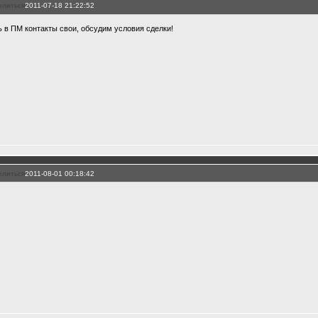
елиться
2011-07-18 21:22:52
ь в ПМ контакты свои, обсудим условия сделки!
елиться
2011-08-01 00:18:42