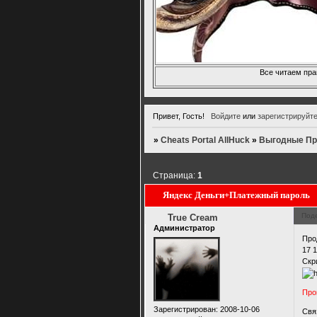
Все читаем пра
Привет, Гость!
Войдите
или
зарегистрируйт
»
Cheats Portal AllHuck
»
Выгодные Пре
Страница:
1
Яндекс Деньги+Платежный пароль
Под
True Cream
Администратор
Про
17 1
Скр
Прош
Зарегистрирован
: 2008-10-06
Свя