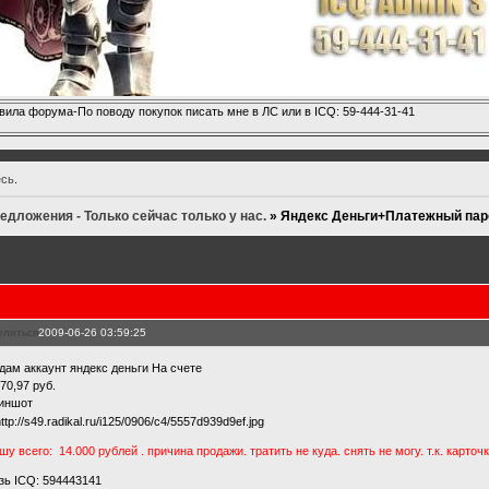
вила форума-По поводу покупок писать мне в ЛС или в ICQ: 59-444-31-41
есь
.
дложения - Только сейчас только у нас.
»
Яндекс Деньги+Платежный пар
елиться
2009-06-26 03:59:25
дам аккаунт яндекс деньги На счете
70,97 руб.
иншот
у всего: 14.000 рублей . причина продажи. тратить не куда. снять не могу. т.к. карточк
зь ICQ: 594443141