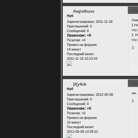
Под
Aegisthuss
Нуб
Уни
Зарегистрирован
: 2011-11-18
1.Н
Приглашений:
0
http
Сообщений:
0
2. 
Уважение:
+0
http
Позитив:
+0
Провел на форуме:
0
14 минут
Последний визит:
2011-11-18 10:23:43
Под
}I{y4ok
Нуб
хм..
Зарегистрирован
: 2012-05-08
Приглашений:
0
0
Сообщений:
0
Уважение:
+0
Позитив:
+0
Провел на форуме:
10 минут
Последний визит:
2012-05-08 14:39:22