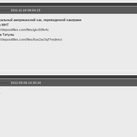
елиться
2011-11-18 08:04:15
кальный американский хак, переведенной хакерами
а МНТ
://depositfiles.com/files/gko59fe4c
На Титулы
://depositfiles.com/files/8ue2ac5qf?redirect
елиться
2012-05-08 14:30:34
.