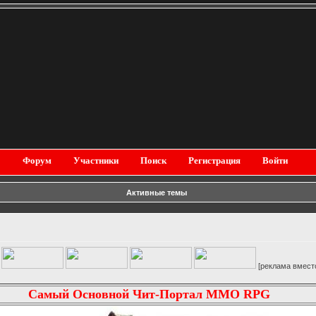
Форум
Участники
Поиск
Регистрация
Войти
Активные темы
[реклама вместо картинки]
Самый Основной Чит-Портал MMO RPG