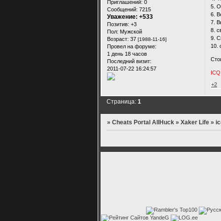
Приглашений:
0
5. 
Сообщений:
7215
6. 
Уважение:
+533
7. 
Позитив:
+3
8. 
Пол:
Мужской
9. 
Возраст:
37
[1988-11-16]
10.
Провел на форуме:
1 день 18 часов
Сто
Последний визит:
2011-07-22 16:24:57
ICQ
+2
Страница:
1
»
Cheats Portal AllHuck
»
Xaker Life
»
ic