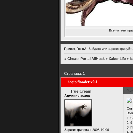
Все читаем пра
Привет, Гость!
Войдите
или
зарегистрируйт
»
Cheats Portal AllHuck
»
Xaker Life
»
ic
Страница:
1
icqip flooder v0.1
Под
True Cream
Администратор
Сов
Воз
1. 
2. 
3. 
Зарегистрирован
: 2008-10-06
4. 