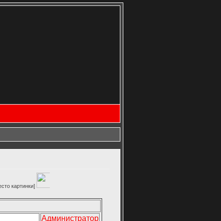
нки]
Администратор