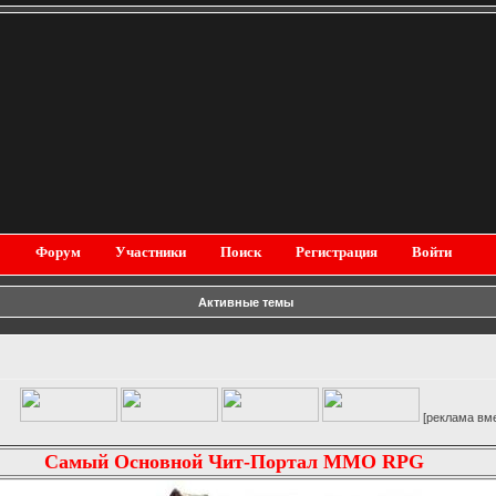
Форум
Участники
Поиск
Регистрация
Войти
Активные темы
[реклама вместо карти
Самый Основной Чит-Портал MMO RPG