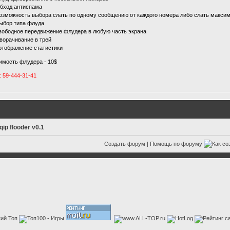
Обход антиспама
Возможность выбора слать по одному сообщению от каждого номера либо слать макс
Выбор типа флуда
свободное передвижение флудера в любую часть экрана
Сворачивание в трей
 отображение статистики
имость флудера - 10$
: 59-444-31-41
qip flooder v0.1
Создать форум
|
Помощь по форуму