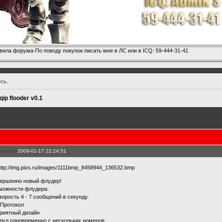
вила форума-По поводу покупок писать мне в ЛС или в ICQ: 59-444-31-41
есь
.
qip flooder v0.1
елиться
2009-01-17 22:24:51
ершенно новый флудер!
можности флудера:
Скорость 4 - 7 сообщений в секунду.
9 Протокол
Приятный дизайн
Флуд одновременно с нескольких номеров