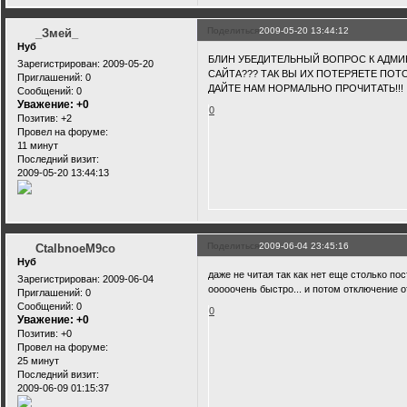
Поделиться
2009-05-20 13:44:12
_Змей_
Нуб
БЛИН УБЕДИТЕЛЬНЫЙ ВОПРОС К АДМИ
Зарегистрирован
: 2009-05-20
САЙТА??? ТАК ВЫ ИХ ПОТЕРЯЕТЕ ПОТ
Приглашений:
0
ДАЙТЕ НАМ НОРМАЛЬНО ПРОЧИТАТЬ!!!
Сообщений:
0
Уважение:
+0
0
Позитив:
+2
Провел на форуме:
11 минут
Последний визит:
2009-05-20 13:44:13
Поделиться
2009-06-04 23:45:16
CtalbnoeM9co
Нуб
даже не читая так как нет еще столько пос
Зарегистрирован
: 2009-06-04
ооооочень быстро... и потом отключение от
Приглашений:
0
Сообщений:
0
0
Уважение:
+0
Позитив:
+0
Провел на форуме:
25 минут
Последний визит:
2009-06-09 01:15:37