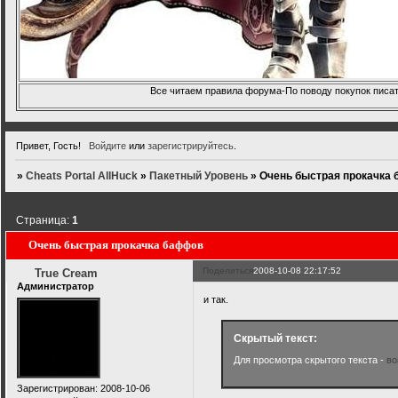
Все читаем правила форума-По поводу покупок писать
Привет, Гость!
Войдите
или
зарегистрируйтесь
.
»
Cheats Portal AllHuck
»
Пакетный Уровень
»
Очень быстрая прокачка
Страница:
1
Очень быстрая прокачка баффов
Поделиться
2008-10-08 22:17:52
True Cream
Администратор
и так.
Скрытый текст:
Для просмотра скрытого текста -
во
Зарегистрирован
: 2008-10-06