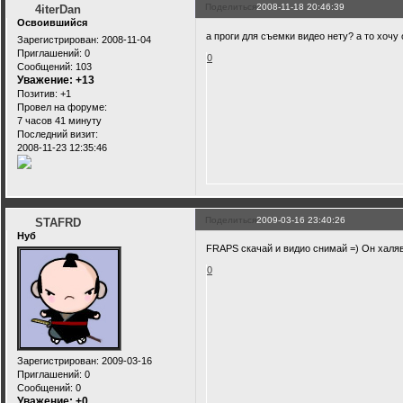
Поделиться
2008-11-18 20:46:39
4iterDan
Освоившийся
а проги для съемки видео нету? а то хочу 
Зарегистрирован
: 2008-11-04
Приглашений:
0
0
Сообщений:
103
Уважение:
+13
Позитив:
+1
Провел на форуме:
7 часов 41 минуту
Последний визит:
2008-11-23 12:35:46
Поделиться
2009-03-16 23:40:26
STAFRD
Нуб
FRAPS скачай и видио снимай =) Он халя
0
Зарегистрирован
: 2009-03-16
Приглашений:
0
Сообщений:
0
Уважение:
+0