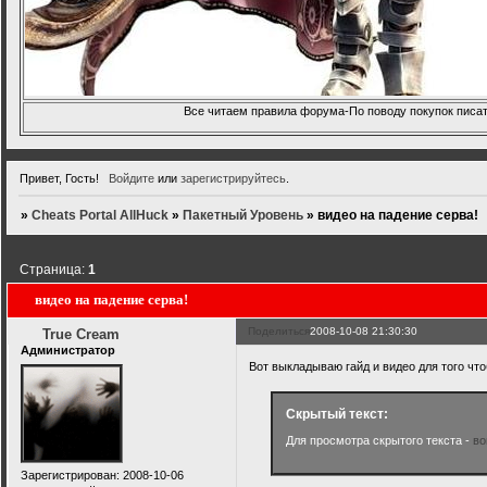
Все читаем правила форума-По поводу покупок писать
Привет, Гость!
Войдите
или
зарегистрируйтесь
.
»
Cheats Portal AllHuck
»
Пакетный Уровень
»
видео на падение серва!
Страница:
1
видео на падение серва!
Поделиться
2008-10-08 21:30:30
True Cream
Администратор
Вот выкладываю гайд и видео для того чтоб
Скрытый текст:
Для просмотра скрытого текста -
во
Зарегистрирован
: 2008-10-06