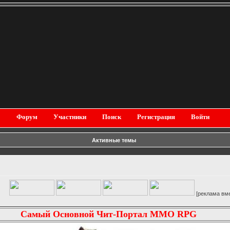
Форум
Участники
Поиск
Регистрация
Войти
Активные темы
[реклама вместо картинки
Самый Основной Чит-Портал MMO RPG