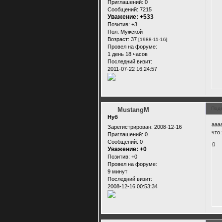
Приглашений:
0
Сообщений:
7215
Уважение:
+533
Позитив:
+3
Пол:
Мужской
Возраст:
37
[1988-11-16]
Провел на форуме:
1 день 18 часов
Последний визит:
2011-07-22 16:24:57
Под
MustangM
Нуб
ааа
Зарегистрирован
: 2008-12-16
что
Приглашений:
0
Сообщений:
0
0
Уважение:
+0
Позитив:
+0
Провел на форуме:
9 минут
Последний визит:
2008-12-16 00:53:34