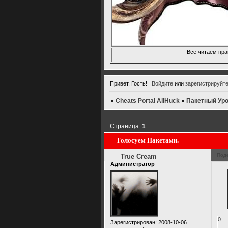
Все читаем пра
Привет, Гость!
Войдите
или
зарегистрируйт
»
Cheats Portal AllHuck
»
Пакетный Ур
Страница:
1
Голосуем Пакетами.
Под
True Cream
Администратор
0
Зарегистрирован
: 2008-10-06