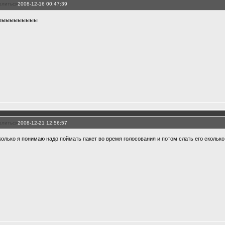
елиться
2008-12-16 00:47:39
ыыыыыыыыыы
елиться
2008-12-21 12:56:57
колько я понимаю надо поймать пакет во время голосования и потом слать его сколько