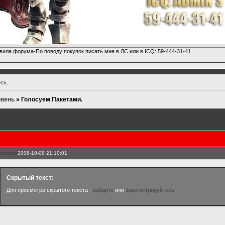
вила форума-По поводу покупок писать мне в ЛС или в ICQ: 59-444-31-41
есь
.
овень
»
Голосуем Пакетами.
елиться
2008-10-08 21:10:01
Скрытый текст:
Для просмотра скрытого текста -
войдите
или
зарегистрируйтесь
.