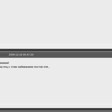
елиться
2008-12-16 00:47:20
аааааа!
 за ппц с этим набиванием постов пля...