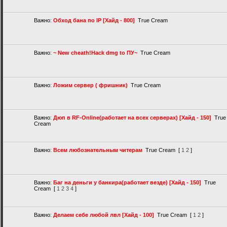
Важно:
Обход бана по IP [Хайд - 800]
True Cream
Важно:
~ New cheath!Hack dmg tо ПУ~
True Cream
Важно:
Ложим сервер ( фришник)
True Cream
Важно:
Дюп в RF-Online(работает на всех серверах) [Хайд - 150]
True
Cream
Важно:
Всем любознательным читерам
True Cream
[
1
2
]
Важно:
Баг на деньги у банкира(работает везде) [Хайд - 150]
True
Cream
[
1
2
3
4
]
Важно:
Делаем себе любой лвл [Хайд - 100]
True Cream
[
1
2
]