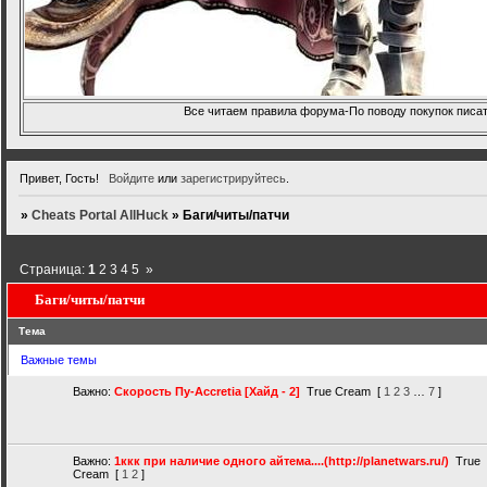
Все читаем правила форума-По поводу покупок писать
Привет, Гость!
Войдите
или
зарегистрируйтесь
.
»
Cheats Portal AllHuck
»
Баги/читы/патчи
Страница:
1
2
3
4
5
»
Баги/читы/патчи
Тема
Важные темы
Важно:
Скорость Пу-Accretia [Хайд - 2]
True Cream
[
1
2
3
…
7
]
Важно:
1ккк при наличие одного айтема....(http://planetwars.ru/)
True
Cream
[
1
2
]