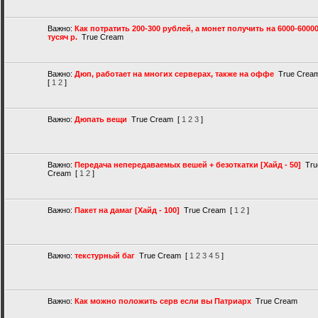
Важно:
Как потратить 200-300 рублей, а монет получить на 6000-6000
тусяч р.
True Cream
Важно:
Дюп, работает на многих серверах, также на оффе
True Crea
[
1
2
]
Важно:
Дюпать вещи
True Cream
[
1
2
3
]
Важно:
Передача непередаваемых вешей + безоткатки [Хайд - 50]
Tru
Cream
[
1
2
]
Важно:
Пакет на дамаг [Хайд - 100]
True Cream
[
1
2
]
Важно:
текстурный баг
True Cream
[
1
2
3
4
5
]
Важно:
Как можно положить серв если вы Патриарх
True Cream