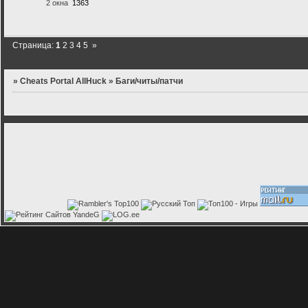
2 окна
1363
Страница:
1
2
3
4
5
»
»
Cheats Portal AllHuck
»
Баги/читы/патчи