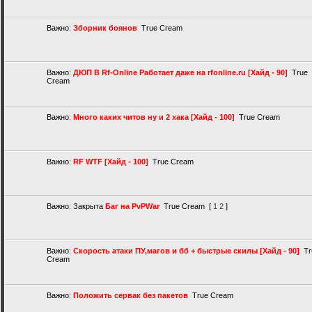
Важно:
Зборник боянов
True Cream
Важно:
ДЮП В Rf-Online Работает даже на rfonline.ru [Хайд - 90]
True
Cream
Важно:
Много каких читов ну и 2 хака [Хайд - 100]
True Cream
Важно:
RF WTF [Хайд - 100]
True Cream
Важно:
Закрыта
Баг на PvPWar
True Cream
[
1
2
]
Важно:
Скорость aтаки ПУ,магов и бб + быстрые скилы [Хайд - 90]
Tr
Cream
Важно:
Положить сервак без пакетов
True Cream