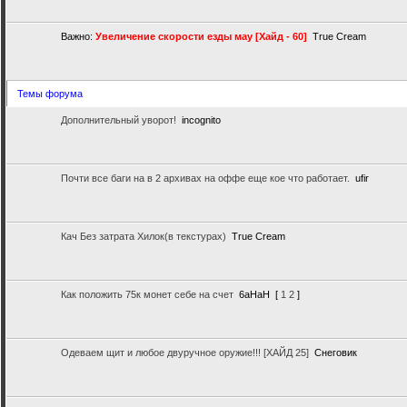
Важно:
Увеличение скорости езды мау [Хайд - 60]
True Cream
Темы форума
Дополнительный уворот!
incognito
Почти все баги на в 2 архивах на оффе еще кое что работает.
ufir
Кач Без затрата Хилок(в текстурах)
True Cream
Как положить 75к монет себе на счет
6аНаН
[
1
2
]
Одеваем щит и любое двуручное оружие!!! [ХАЙД 25]
Снеговик