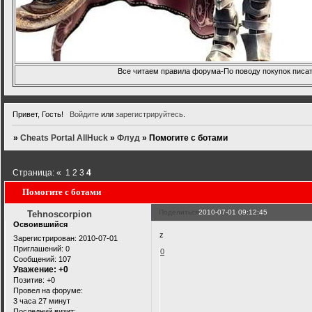
Все читаем правила форума-По поводу покупок писать
Привет, Гость!
Войдите
или
зарегистрируйтесь
.
»
Cheats Portal AllHuck
»
Флуд
»
Помогите с ботами
Страница:
«
1
2
3
4
Помогите с ботами
Поделиться
2010-07-01 09:12:45
Tehnoscorpion
Освоившийся
z
Зарегистрирован
: 2010-07-01
Приглашений:
0
0
Сообщений:
107
Уважение:
+0
Позитив:
+0
Провел на форуме:
3 часа 27 минут
Последний визит: