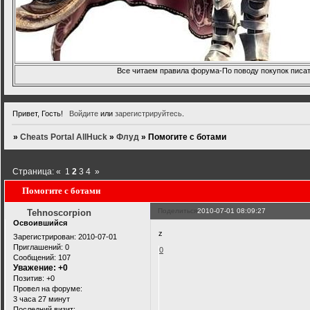
Все читаем правила форума-По поводу покупок писать
Привет, Гость!
Войдите
или
зарегистрируйтесь
.
»
Cheats Portal AllHuck
»
Флуд
»
Помогите с ботами
Страница:
«
1
2
3
4
»
Помогите с ботами
Поделиться
2010-07-01 08:09:27
Tehnoscorpion
Освоившийся
z
Зарегистрирован
: 2010-07-01
Приглашений:
0
0
Сообщений:
107
Уважение:
+0
Позитив:
+0
Провел на форуме:
3 часа 27 минут
Последний визит: