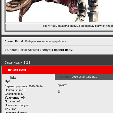
Все читаем правила форума-По поводу покупок писать
Привет, Гость!
Войдите
или
зарегистрируйтесь
.
»
Cheats Portal AllHuck
»
Флуд
»
привет всем
Страница:
«
1
2
3
привет всем
Поделиться
2010-06-24 16:14:31
lidai
Нуб
привет
Зарегистрирован
: 2010-06-24
Приглашений:
0
0
Сообщений:
5
Уважение:
+0
Позитив:
+0
Провел на форуме:
12 минут
Последний визит: