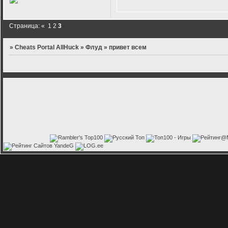
Страница:
«
1
2
3
»
Cheats Portal AllHuck
»
Флуд
»
привет всем