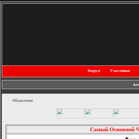
Форум
Участники
Ак
Объявление
Самый Основной 