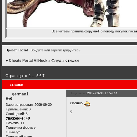
Все читаем правила форума-По поводу покупок писать
Привет, Гость!
Войдите
или
зарегистрируйтесь
.
»
Cheats Portal AllHuck
»
Флуд
»
стишки
Страница:
«
1
…
5
6
7
стишки
Поделиться
2009-09-30 17:54:44
german1
Нуб
смешно
Зарегистрирован
: 2009-09-30
Приглашений:
0
0
Сообщений:
3
Уважение:
+0
Позитив:
+1
Провел на форуме:
10 минут
Последний визит: