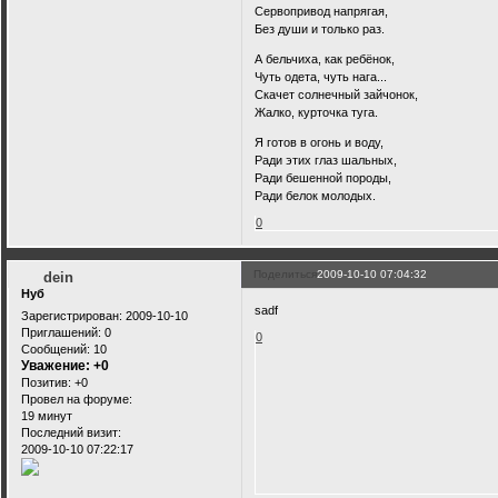
Сервопривод напрягая,
Без души и только раз.
А бельчиха, как ребёнок,
Чуть одета, чуть нага...
Скачет солнечный зайчонок,
Жалко, курточка туга.
Я готов в огонь и воду,
Ради этих глаз шальных,
Ради бешенной породы,
Ради белок молодых.
0
Поделиться
2009-10-10 07:04:32
dein
Нуб
sadf
Зарегистрирован
: 2009-10-10
Приглашений:
0
0
Сообщений:
10
Уважение:
+0
Позитив:
+0
Провел на форуме:
19 минут
Последний визит:
2009-10-10 07:22:17