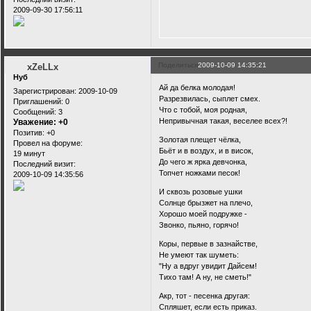
2009-09-30 17:56:11
Поделиться
2009-10-09 14:35:21
xZeLLx
Нуб
Ай да белка молодая!
Зарегистрирован
: 2009-10-09
Разрезвилась, сыплет смех.
Приглашений:
0
Что с тобой, моя родная,
Сообщений:
3
Непривычная такая, веселее всех?!
Уважение:
+0
Позитив:
+0
Золотая плещет чёлка,
Провел на форуме:
Бьёт и в воздух, и в висок,
19 минут
До чего ж ярка девчонка,
Последний визит:
Топчет ножками песок!
2009-10-09 14:35:56
И сквозь розовые ушки
Солнце брызжет на плечо,
Хорошо моей подружке -
Звонко, пьяно, горячо!
Коры, первые в зазнайстве,
Не умеют так шуметь:
"Ну а вдруг увидит Дайсем!
Тихо там! А ну, не сметь!"
Акр, тот - песенка другая:
Спляшет, если есть приказ.