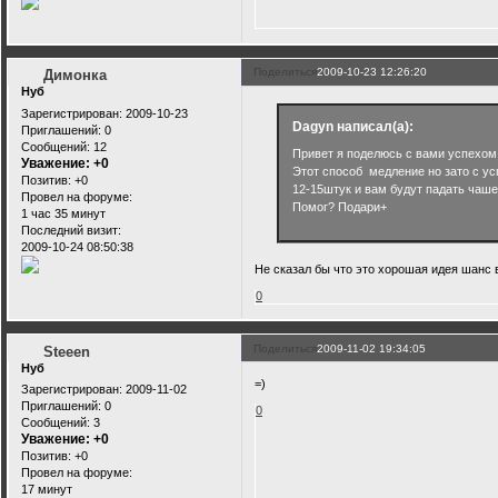
Поделиться
2009-10-23 12:26:20
Димонка
Нуб
Зарегистрирован
: 2009-10-23
Dagyn написал(а):
Приглашений:
0
Сообщений:
12
Привет я поделюсь с вами успехом
Уважение:
+0
Этот способ медление но зато с усп
Позитив:
+0
12-15штук и вам будут падать чаше
Провел на форуме:
Помог? Подари+
1 час 35 минут
Последний визит:
2009-10-24 08:50:38
Не сказал бы что это хорошая идея шанс 
0
Поделиться
2009-11-02 19:34:05
Steeen
Нуб
=)
Зарегистрирован
: 2009-11-02
Приглашений:
0
0
Сообщений:
3
Уважение:
+0
Позитив:
+0
Провел на форуме:
17 минут