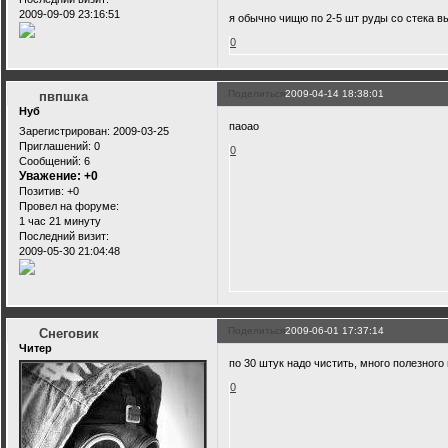
2009-09-09 23:16:51
я обычно чищю по 2-5 шт руды со стека вы
0
Поделиться
2009-04-14 18:38:01
пвпшка
Нуб
паоао
Зарегистрирован
: 2009-03-25
Приглашений:
0
0
Сообщений:
6
Уважение:
+0
Позитив:
+0
Провел на форуме:
1 час 21 минуту
Последний визит:
2009-05-30 21:04:48
Поделиться
2009-06-01 17:37:14
Снеговик
Читер
по 30 штук надо чистить, много полезного
0