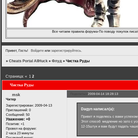
Все читаем правила форума-По поводу покупок писать
Привет, Гость!
Войдите
или
зарегистрируйтесь
.
»
Cheats Portal AllHuck
»
Флуд
»
Чистка Руды
Страница:
«
1
2
Чистка Руды
Поделиться
2009-04-14 18:28:13
msk
Читер
Зарегистрирован
: 2009-04-13
Dagyn написал(а):
Приглашений:
0
Сообщений:
50
Привет я поделюсь с вами успехом
Уважение:
+0
Этот способ медление но зато с усп
Позитив:
+1
12-15штук и вам будут падать чаше
Провел на форуме:
2 часа 23 минуты
Последний визит: