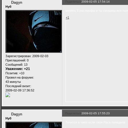
Поделиться
2009-02-05 17:54:14
Dagyn
Нуб
менять 5 раз профы и ты смошеш все пол
+1
Зарегистрирован
: 2009-02-03
Приглашений:
0
Сообщений:
13
Уважение:
+21
Позитив:
+10
Провел на форуме:
43 минуты
Последний визит:
2009-02-09 17:36:52
Поделиться
2009-02-05 17:55:23
Dagyn
Нуб
Точится в чипе если твоя Раса попедила