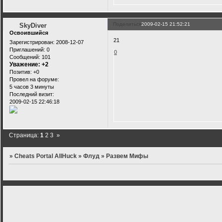
Поделиться
2009-02-15 21:52:21
SkyDiver
Освоившийся
21
Зарегистрирован
: 2008-12-07
Приглашений:
0
0
Сообщений:
101
Уважение:
+2
Позитив:
+0
Провел на форуме:
5 часов 3 минуты
Последний визит:
2009-02-15 22:46:18
Страница:
1
2
3
»
»
Cheats Portal AllHuck
»
Флуд
»
Развем Мифы