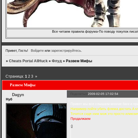
Все читаем правила форума-По поводу покупок писать
Привет, Гость!
Войдите
или
зарегистрируйтесь
.
»
Cheats Portal AllHuck
»
Флуд
»
Развем Мифы
Страница:
1
2
3
»
Развем Мифы
Поделиться
2009-02-05 17:02:54
Dagyn
Нуб
Привет мы все слышали многие баги и пр
Например пойти убить флема достать А кла
Точится сидя хмм мож это просто илиюзия 
Продалжаем
0