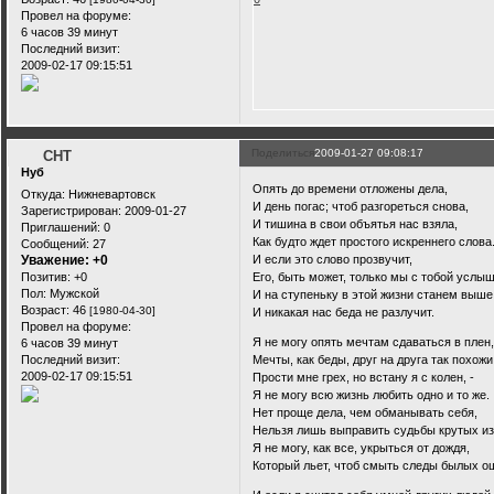
Провел на форуме:
6 часов 39 минут
Последний визит:
2009-02-17 09:15:51
Поделиться
2009-01-27 09:08:17
CHT
Нуб
Опять до времени отложены дела,
Откуда:
Нижневартовск
И день погас; чтоб разгореться снова,
Зарегистрирован
: 2009-01-27
И тишина в свои объятья нас взяла,
Приглашений:
0
Как будто ждет простого искреннего слова
Сообщений:
27
Уважение:
+0
И если это слово прозвучит,
Позитив:
+0
Его, быть может, только мы с тобой услы
Пол:
Мужской
И на ступеньку в этой жизни станем выше
Возраст:
46
[1980-04-30]
И никакая нас беда не разлучит.
Провел на форуме:
Я не могу опять мечтам сдаваться в плен
6 часов 39 минут
Последний визит:
Мечты, как беды, друг на друга так похожи
2009-02-17 09:15:51
Прости мне грех, но встану я с колен, -
Я не могу всю жизнь любить одно и то же.
Нет проще дела, чем обманывать себя,
Нельзя лишь выправить судьбы крутых из
Я не могу, как все, укрыться от дождя,
Который льет, чтоб смыть следы былых о