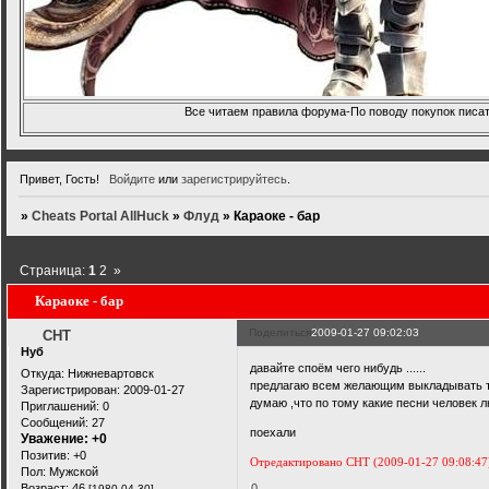
Все читаем правила форума-По поводу покупок писать
Привет, Гость!
Войдите
или
зарегистрируйтесь
.
»
Cheats Portal AllHuck
»
Флуд
»
Караоке - бар
Страница:
1
2
»
Караоке - бар
Поделиться
2009-01-27 09:02:03
CHT
Нуб
давайте споём чего нибудь ......
Откуда:
Нижневартовск
предлагаю всем желающим выкладывать т
Зарегистрирован
: 2009-01-27
думаю ,что по тому какие песни человек л
Приглашений:
0
Сообщений:
27
поехали
Уважение:
+0
Позитив:
+0
Отредактировано CHT (2009-01-27 09:08:47
Пол:
Мужской
Возраст:
46
0
[1980-04-30]