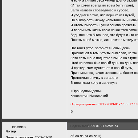
И если я считал себя умней других людей
(И так хотел всегда во всем быть прав),
За то наказан справедливо и сурово.
Я убедился в том, что верных нет путей,
Но выбор есть между испытанным и новы
И чтобы выбрать, нужно заново прочесть
И вспомнить жизнь свою не как того захо
Ведь все, что было, все, что будет и что е
Понять в ней можно, лишь читал между ст
Настанет утро, загорится новый день,
Признаться в том, что ты был слаб, не так
Зато есть шанс подняться выше на ступен
Чтоб не похож был новый день на день вч
И прежде, чем пуститься в новый путь,
Припомни все, зачем живешь на белом све
Протягивая спичку к сигарете,
В твои глаза хочу я заглянуть
«Прошедший день»
Константин Никольский
Отредактировано CHT (2009-01-27 09:12:18
0
Поделиться
2009-01-31 02:05:54
encens
Читер
ай ла ла ла ла ла =)
Зарегистрирован
: 2009-01-30