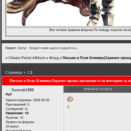
Все читаем правила форума-По поводу покупок писать
Привет, Гость!
Войдите
или
зарегистрируйтесь
.
»
Cheats Portal AllHuck
»
Флуд
»
Письмо в Псих Клинику(Заранее прошу
Страница:
«
1
2
Письмо в Псих Клинику(Заранее прошу прощения если повторяю за ке
Поделиться
2009-05-02 12:28:21
Sumrak1988
Нуб
Зарегистрирован
: 2009-05-02
Приглашений:
0
0
Сообщений:
11
Уважение:
+0
Позитив:
+0
Провел на форуме:
15 минут
Последний визит: